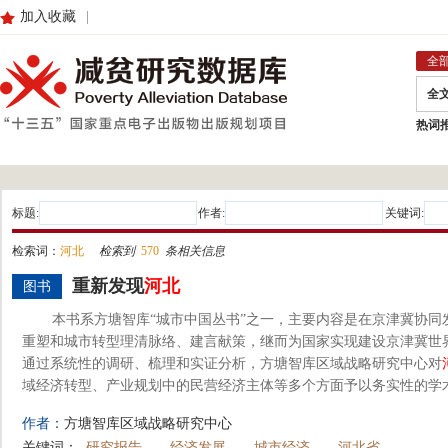
加入收藏
|
全
全
热词
标题:
作者:
关键词:
检索词：
河北
检索到
570
条相关信息
重新发现
河北
图书
本书系方塘智库“城市中国丛书”之一，主要内容是在京津冀协同
重塑和城市转型理清脉络、建言献策，继而为国家实现建设京津冀世
通过系统性的调研、梳理和实证分析，方塘智库区域战略研究中心对
域经济转型、产业规划中的民营经济主体等多个方面予以务实性的学术探
作者：
方塘智库区域战略研究中心
关键词：
研究报告
经济发展
城市经济
河北省