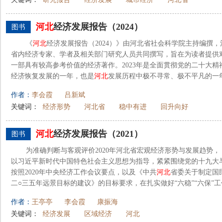
河北
经济发展报告（2024）
图书
《
河北
经济发展报告（2024）》由河北省社会科学院主持编撰
省内经济专家、学者及相关部门研究人员共同撰写，旨在为读者提供
一部具有较高参考价值的经济著作。2023年是全面贯彻党的二十大
经济恢复发展的一年，也是
河北
发展历程中极不寻常、极不平凡的一年
作者：
李会霞
吕新斌
关键词：
经济形势
河北省
稳中有进
回升向好
河北
经济发展报告（2021）
图书
为准确判断与客观评价2020年河北省宏观经济形势与发展趋势，
以习近平新时代中国特色社会主义思想为指导，紧紧围绕党的十九大
按照2020年中央经济工作会议要点，以及《中共
河北
省委关于制定国
二○三五年远景目标的建议》的目标要求，在扎实做好“六稳”“六保”工作
作者：
王亭亭
李会霞
康振海
关键词：
经济发展
区域经济
河北