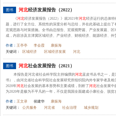
河北
经济发展报告（2022）
图书
《
河北
经济发展报告（2022）》就2021年
河北
经济运行的总体特
题，进行了全方位、系统性的深度分析与总结，并在此基础上提出了
宏观思路与对策措施。全书由总报告、宏观视野篇、产业发展篇、区
成，内容涉及京津冀区域经济、产业经济、财税经济、能源经济、外贸经
作者：
王亭亭
李会霞
康振海
关键词：
区域经济
区域经济发展
河北
河北
社会发展报告（2021）
图书
本报告是河北省社会科学院主持编撰的
河北
蓝皮书丛书之一，是
书），由河北省社会科学院社会发展研究所组织院内外专家学者及相
2020年
河北
社会发展的基本形势和主要成绩，剖析了
河北
社会发展中
为2020年是极为不平凡的一年，不仅是我国全面建成小康社会、脱贫攻
作者：
王文录
侯建华
康振海
关键词：
公共服务
河北省
社会治理
城乡规划