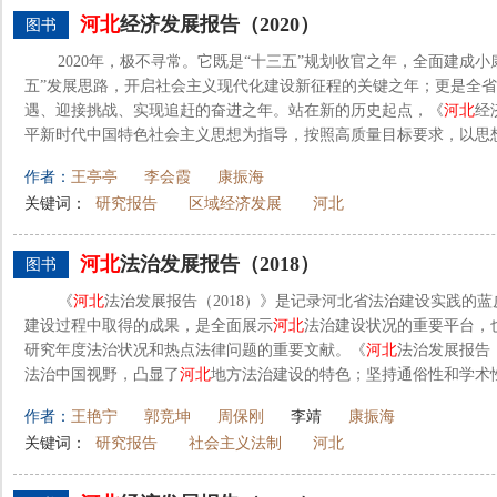
河北
经济发展报告（2020）
图书
2020年，极不寻常。它既是“十三五”规划收官之年，全面建成
五”发展思路，开启社会主义现代化建设新征程的关键之年；更是全
遇、迎接挑战、实现追赶的奋进之年。站在新的历史起点，《
河北
经
平新时代中国特色社会主义思想为指导，按照高质量目标要求，以思想理
作者：
王亭亭
李会霞
康振海
关键词：
研究报告
区域经济发展
河北
河北
法治发展报告（2018）
图书
《
河北
法治发展报告（2018）》是记录河北省法治建设实践的蓝
建设过程中取得的成果，是全面展示
河北
法治建设状况的重要平台，
研究年度法治状况和热点法律问题的重要文献。《
河北
法治发展报告（
法治中国视野，凸显了
河北
地方法治建设的特色；坚持通俗性和学术性相
作者：
王艳宁
郭竞坤
周保刚
李靖
康振海
关键词：
研究报告
社会主义法制
河北