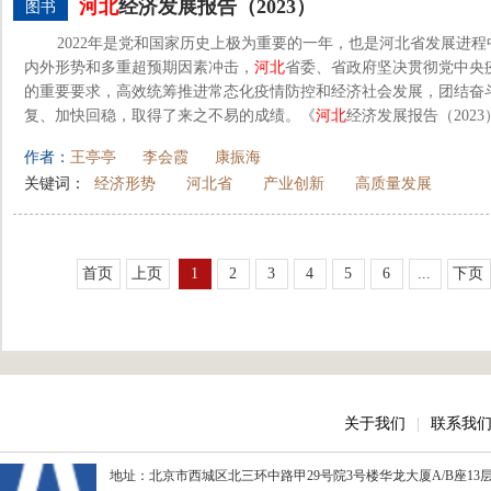
河北
经济发展报告（2023）
图书
2022年是党和国家历史上极为重要的一年，也是河北省发展进
内外形势和多重超预期因素冲击，
河北
省委、省政府坚决贯彻党中央
的重要要求，高效统筹推进常态化疫情防控和经济社会发展，团结奋
复、加快回稳，取得了来之不易的成绩。《
河北
经济发展报告（2023
作者：
王亭亭
李会霞
康振海
关键词：
经济形势
河北省
产业创新
高质量发展
首页
上页
1
2
3
4
5
6
...
下页
关于我们
|
联系我
地址：北京市西城区北三环中路甲29号院3号楼华龙大厦A/B座13层、15