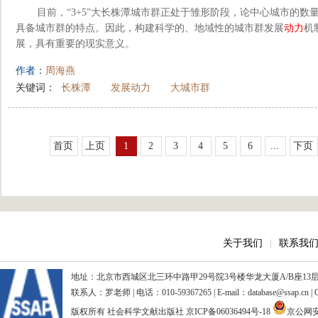
目前，“3+5”大长株潭城市群正处于雏形阶段，论中心城市的数量
具备城市群的特点。因此，构建科学的、地域性的城市群发展
动力
机
展，具有重要的现实意义。
作者：
周海燕
关键词：
长株潭
发展动力
大城市群
首页
上页
1
2
3
4
5
6
...
下页
关于我们
|
联系我
地址：北京市西城区北三环中路甲29号院3号楼华龙大厦A/B座13层、15
联系人：罗老师 | 电话：010-59367265 | E-mail：database@ssap.cn
版权所有 社会科学文献出版社
京ICP备06036494号-18
京公网安备