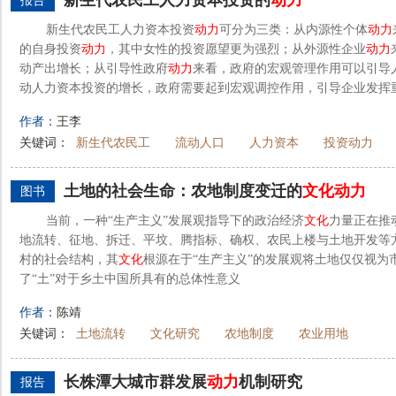
新生代农民工人力资本投资的
动力
报告
新生代农民工人力资本投资
动力
可分为三类：从内源性个体
动力
的自身投资
动力
，其中女性的投资愿望更为强烈；从外源性企业
动力
动产出增长；从引导性政府
动力
来看，政府的宏观管理作用可以引导
动人力资本投资的增长，政府需要起到宏观调控作用，引导企业发挥重
作者：
王李
关键词：
新生代农民工
流动人口
人力资本
投资动力
土地的社会生命：农地制度变迁的
文化
动力
图书
当前，一种“生产主义”发展观指导下的政治经济
文化
力量正在推
地流转、征地、拆迁、平坟、腾指标、确权、农民上楼与土地开发等
村的社会结构，其
文化
根源在于“生产主义”的发展观将土地仅仅视为
了“土”对于乡土中国所具有的总体性意义
作者：
陈靖
关键词：
土地流转
文化研究
农地制度
农业用地
长株潭大城市群发展
动力
机制研究
报告