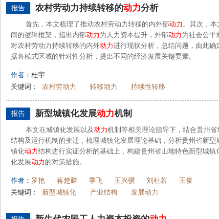
农村劳动力持续转移的
动力
分析
报告
首先，本文梳理了推动农村劳动力转移的内外部
动力
。其次，本
间的逻辑框架，指出内部
动力
为人力资本提升，外部
动力
为社会公平
对农村劳动力持续转移的内外
动力
进行现状分析，总结问题，由此确
据各模式区域的针对性分析，提出不同的经济发展关键要素。
作者：
杜宇
关键词：
农村劳动力
转移动力
持续性转移
新型城镇化发展
动力
机制
报告
本文在城镇化发展以及
动力
机制等相关理论指导下，结合贵州省
结构及运行机制的变迁，梳理城镇化发展理论基础，分析贵州省新型
镇化
动力
结构进行实证分析的基础上，构建贵州省山地特色新型城镇
化发展
动力
的对策措施。
作者：
罗艳
蒋楚麟
季飞
王兴骥
刘杜若
王俊
关键词：
新型城镇化
产业结构
发展动力