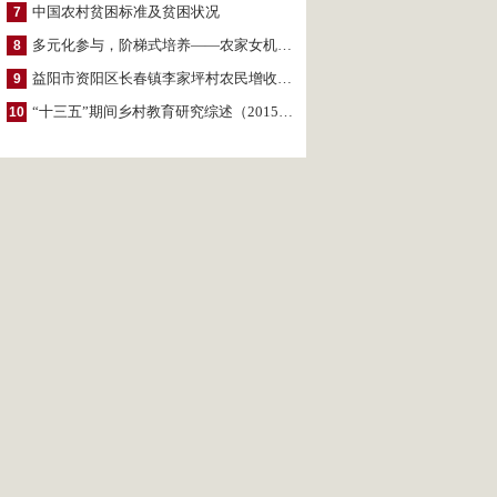
中国农村贫困标准及贫困状况
7
多元化参与，阶梯式培养——农家女机构农村妇女参政项目介绍
8
益阳市资阳区长春镇李家坪村农民增收调研报告
9
“十三五”期间乡村教育研究综述（2015～2020）
10