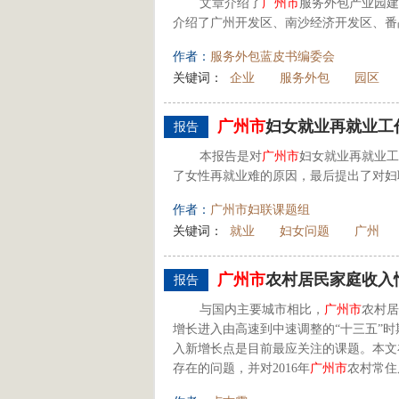
文章介绍了
广州市
服务外包产业园建
介绍了广州开发区、南沙经济开发区、番
作者：
服务外包蓝皮书编委会
关键词：
企业
服务外包
园区
广州市
妇女就业再就业工
报告
本报告是对
广州市
妇女就业再就业工
了女性再就业难的原因，最后提出了对妇
作者：
广州市妇联课题组
关键词：
就业
妇女问题
广州
广州市
农村居民家庭收入
报告
与国内主要城市相比，
广州市
农村居
增长进入由高速到中速调整的“十三五”时
入新增长点是目前最应关注的课题。本文
存在的问题，并对2016年
广州市
农村常住