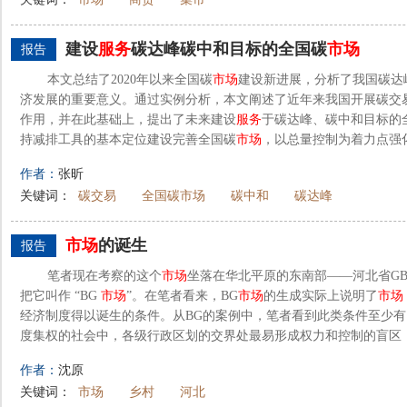
建设
服务
碳达峰碳中和目标的全国碳
市场
报告
本文总结了2020年以来全国碳
市场
建设新进展，分析了我国碳达
济发展的重要意义。通过实例分析，本文阐述了近年来我国开展碳交
作用，并在此基础上，提出了未来建设
服务
于碳达峰、碳中和目标的
持减排工具的基本定位建设完善全国碳
市场
，以总量控制为着力点强
作者：
张昕
关键词：
碳交易
全国碳市场
碳中和
碳达峰
市场
的诞生
报告
笔者现在考察的这个
市场
坐落在华北平原的东南部——河北省GBD
把它叫作 “BG
市场
”。在笔者看来，BG
市场
的生成实际上说明了
市场
经济制度得以诞生的条件。从BG的案例中，笔者看到此类条件至少
度集权的社会中，各级行政区划的交界处最易形成权力和控制的盲区，因
作者：
沈原
关键词：
市场
乡村
河北