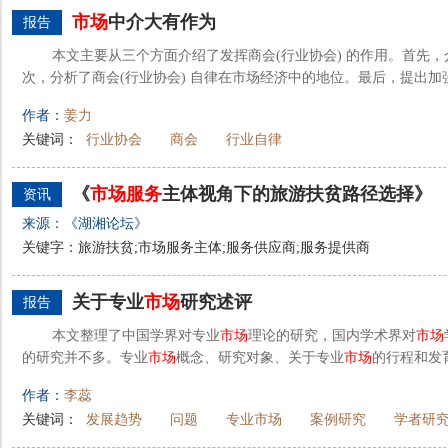
市场
中介大有作为
报告
本文主要从三个方面介绍了发挥商会(行业协会) 的作用。首先，
次，分析了商会(行业协会) 自律在市场经济中的地位。最后，提出加强
作者：
姜力
关键词：
行业协会
商会
行业自律
《
市场
服务
主体视角下的旅游扶贫路径选择》
资讯
来源：《湖湘论坛》
关键字：旅游扶贫;市场服务主体;服务供应商;服务提供商
关于专业
市场
研究述评
报告
本文整理了中国学界对专业
市场
理论的研究，国内学术界对
市场
的研究并不多。专业
市场
概念、研究对象、关于专业
市场
的行程和发
作者：
李蕊
关键词：
发展趋势
问题
专业市场
案例研究
学者研