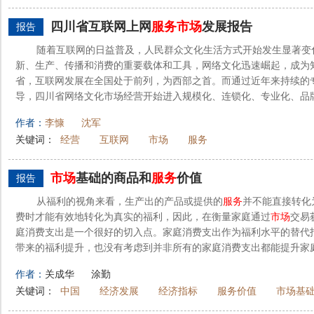
四川省互联网上网
服务
市场
发展报告
报告
随着互联网的日益普及，人民群众文化生活方式开始发生显著变
新、生产、传播和消费的重要载体和工具，网络文化迅速崛起，成为
省，互联网发展在全国处于前列，为西部之首。而通过近年来持续的
导，四川省网络文化市场经营开始进入规模化、连锁化、专业化、品
作者：
李慷
沈军
关键词：
经营
互联网
市场
服务
市场
基础的商品和
服务
价值
报告
从福利的视角来看，生产出的产品或提供的
服务
并不能直接转化
费时才能有效地转化为真实的福利，因此，在衡量家庭通过
市场
交易
庭消费支出是一个很好的切入点。家庭消费支出作为福利水平的替代
带来的福利提升，也没有考虑到并非所有的家庭消费支出都能提升家庭
作者：
关成华
涂勤
关键词：
中国
经济发展
经济指标
服务价值
市场基