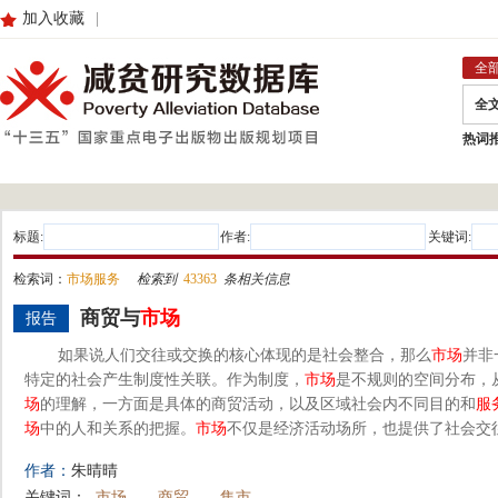
加入收藏
|
全
全
热词
标题:
作者:
关键词:
检索词：
市场服务
检索到
43363
条相关信息
商贸与
市场
报告
如果说人们交往或交换的核心体现的是社会整合，那么
市场
并非
特定的社会产生制度性关联。作为制度，
市场
是不规则的空间分布，
场
的理解，一方面是具体的商贸活动，以及区域社会内不同目的和
服
场
中的人和关系的把握。
市场
不仅是经济活动场所，也提供了社会交往
作者：
朱晴晴
关键词：
市场
商贸
集市