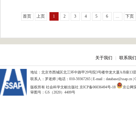
首页
上页
1
2
3
4
5
6
...
下页
关于我们
|
联系我
地址：北京市西城区北三环中路甲29号院3号楼华龙大厦A/B座13层、15
联系人：罗老师 | 电话：010-59367265 | E-mail：database@ssap.cn
版权所有 社会科学文献出版社
京ICP备06036494号-18
京公网安备
审图号：GS（2020）4409号