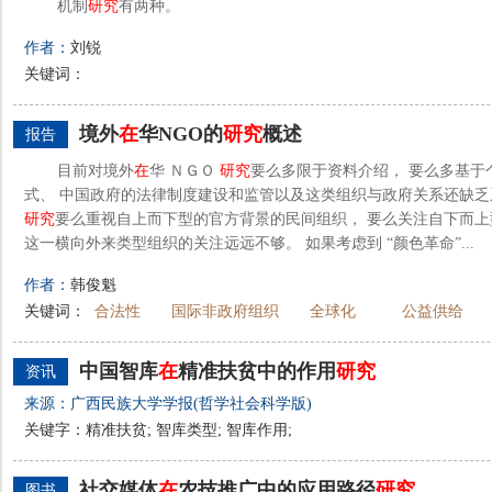
机制
研究
有两种。
作者：
刘锐
关键词：
境外
在
华NGO的
研究
概述
报告
目前对境外
在
华 ＮＧＯ
研究
要么多限于资料介绍， 要么多基于
式、 中国政府的法律制度建设和监管以及这类组织与政府关系还缺乏系
研究
要么重视自上而下型的官方背景的民间组织， 要么关注自下而上
这一横向外来类型组织的关注远远不够。 如果考虑到 “颜色革命”...
作者：
韩俊魁
关键词：
合法性
国际非政府组织
全球化
公益供给
中国智库
在
精准扶贫中的作用
研究
资讯
来源：广西民族大学学报(哲学社会科学版)
关键字：精准扶贫; 智库类型; 智库作用;
社交媒体
在
农技推广中的应用路径
研究
图书