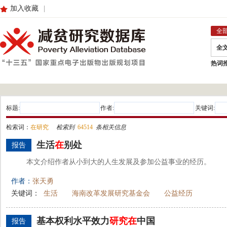
加入收藏
|
全
全
热词
标题:
作者:
关键词:
检索词：
在研究
检索到
64514
条相关信息
生活
在
别处
报告
本文介绍作者从小到大的人生发展及参加公益事业的经历。
作者：
张天勇
关键词：
生活
海南改革发展研究基金会
公益经历
基本权利水平效力
研究
在
中国
报告