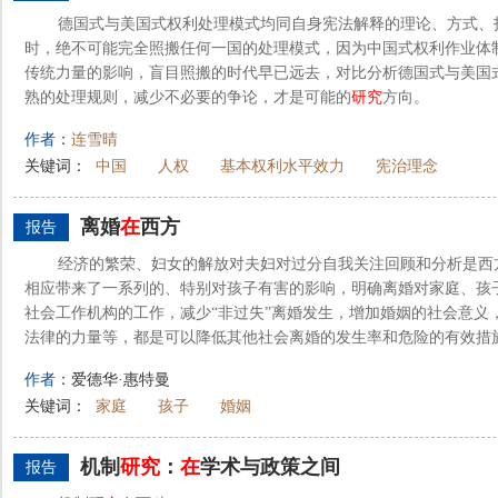
德国式与美国式权利处理模式均同自身宪法解释的理论、方式、
时，绝不可能完全照搬任何一国的处理模式，因为中国式权利作业体
传统力量的影响，盲目照搬的时代早已远去，对比分析德国式与美国
熟的处理规则，减少不必要的争论，才是可能的
研究
方向。
作者：
连雪晴
关键词：
中国
人权
基本权利水平效力
宪治理念
离婚
在
西方
报告
经济的繁荣、妇女的解放对夫妇对过分自我关注回顾和分析是西
相应带来了一系列的、特别对孩子有害的影响，明确离婚对家庭、孩
社会工作机构的工作，减少“非过失”离婚发生，增加婚姻的社会意义
法律的力量等，都是可以降低其他社会离婚的发生率和危险的有效措
作者：
爱德华·惠特曼
关键词：
家庭
孩子
婚姻
机制
研究
：
在
学术与政策之间
报告