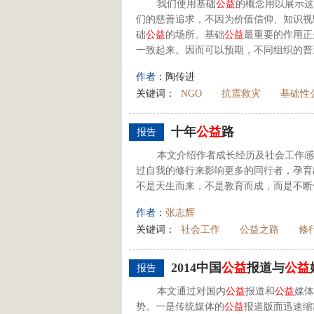
我们使用基础
公益
的概念用以展示这
们的慈善追求，不因为价值信仰、知识视
础
公益
的场所。基础
公益
最重要的作用正
一致起来。因而可以预期，不同组织的普
作者：
陶传进
关键词：
NGO
抗震救灾
基础性
十年
公益
路
报告
本文介绍作者成长经历及社会工作感
过自我的修行来影响更多的同行者，孕育
不是天生而来，不是教育而成，而是不断
作者：
张志辉
关键词：
社会工作
公益之路
修
2014中国
公益
报道与
公益
报告
本文通过对国内
公益
报道和
公益
媒体
势。一是传统媒体的
公益
报道版面迅速缩