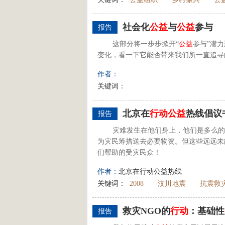
社会化
公益
与
公益
参与
报告
这部分将一步步掀开“
公益
参与”潜
变化，看一下它能否带来我们所一直追寻
作者：
关键词：
北京在
行动
公益
热线倡议
报告
灾难发生在他们身上，他们是多么的
为灾民筹措送去必要物资。但这些远远未
们帮助的受灾民众！
作者：
北京在行动公益热线
关键词：
2008
汶川地震
抗震救
救灾NGO的
行动
：基础性
报告