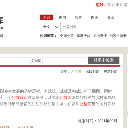
您好
，欢迎来到减
全部
图书
报告
图表
资讯
全文
热词推荐：
全面小康
精准扶贫
易地搬迁
包容性增长
关键词:
排序：
相关度
|
出版时间
|
更新时间
国乡村发展的关键历程、方法论、成效及挑战进行了回顾。同时，
十五个
公益
行动
典型案例，以呈现
公益
组织如何找准与乡村振兴战
层政府形成密切的互动互补互塑关系，在发挥
公益
优势的同时弥补
出版时间：2021年09月
益行动
公益力量