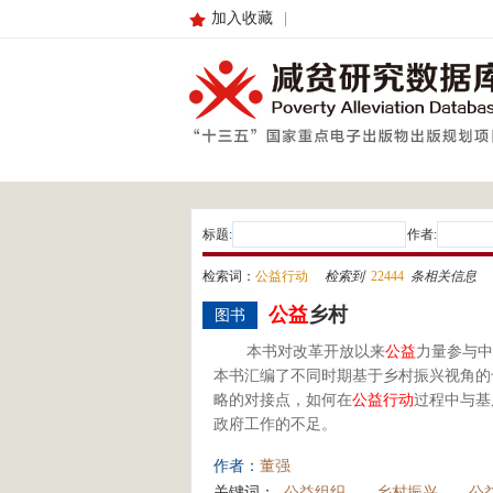
加入收藏
|
标题:
作者:
检索词：
公益行动
检索到
22444
条相关信息
公益
乡村
图书
本书对改革开放以来
公益
力量参与中
本书汇编了不同时期基于乡村振兴视角的
略的对接点，如何在
公益
行动
过程中与基
政府工作的不足。
作者：
董强
关键词：
公益组织
乡村振兴
公