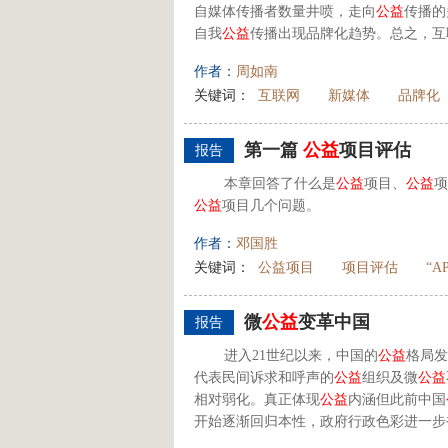
自媒体传播者数量井喷，走向
公益
传播的
自我
公益
传播出现品牌化趋势。总之，互
作者：
周如南
关键词：
互联网
新媒体
品牌化
第一篇
公益
项目评估
报告
本章回答了什么是
公益
项目、
公益
项
公益
项目几个问题。
作者：
邓国胜
关键词：
公益项目
项目评估
“A
微
公益
变革中国
报告
进入21世纪以来，中国的
公益
格局发
代表民间诉求和呼声的
公益
组织及微
公益
相对弱化。真正体现
公益
内涵但此前中国
开始逐渐回归本性，政府行政色彩进一步