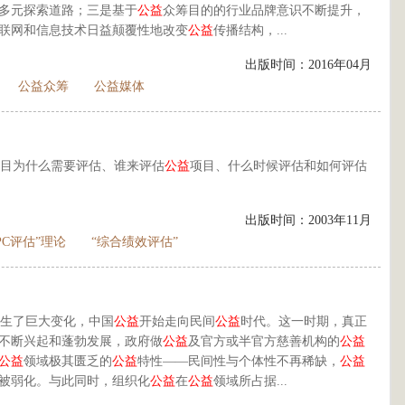
多元探索道路；三是基于
公益
众筹目的的行业品牌意识不断提升，
联网和信息技术日益颠覆性地改变
公益
传播结构，...
出版时间：2016年04月
公益众筹
公益媒体
目为什么需要评估、谁来评估
公益
项目、什么时候评估和如何评估
出版时间：2003年11月
PC评估”理论
“综合绩效评估”
生了巨大变化，中国
公益
开始走向民间
公益
时代。这一时期，真正
不断兴起和蓬勃发展，政府做
公益
及官方或半官方慈善机构的
公益
公益
领域极其匮乏的
公益
特性——民间性与个体性不再稀缺，
公益
被弱化。与此同时，组织化
公益
在
公益
领域所占据...