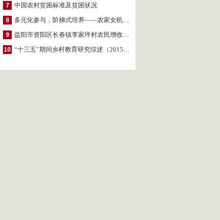
中国农村贫困标准及贫困状况
7
多元化参与，阶梯式培养——农家女机构农村妇女参政项目介绍
8
益阳市资阳区长春镇李家坪村农民增收调研报告
9
“十三五”期间乡村教育研究综述（2015～2020）
10