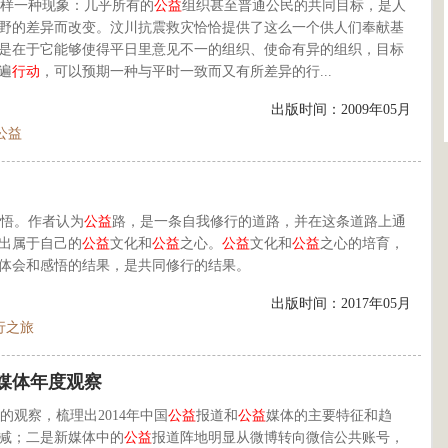
样一种现象：几乎所有的
公益
组织甚至普通公民的共同目标，是人
野的差异而改变。汶川抗震救灾恰恰提供了这么一个供人们奉献基
是在于它能够使得平日里意见不一的组织、使命有异的组织，目标
遍
行动
，可以预期一种与平时一致而又有所差异的行...
出版时间：2009年05月
公益
悟。作者认为
公益
路，是一条自我修行的道路，并在这条道路上通
出属于自己的
公益
文化和
公益
之心。
公益
文化和
公益
之心的培育，
体会和感悟的结果，是共同修行的结果。
出版时间：2017年05月
行之旅
媒体年度观察
的观察，梳理出2014年中国
公益
报道和
公益
媒体的主要特征和趋
减；二是新媒体中的
公益
报道阵地明显从微博转向微信公共账号，