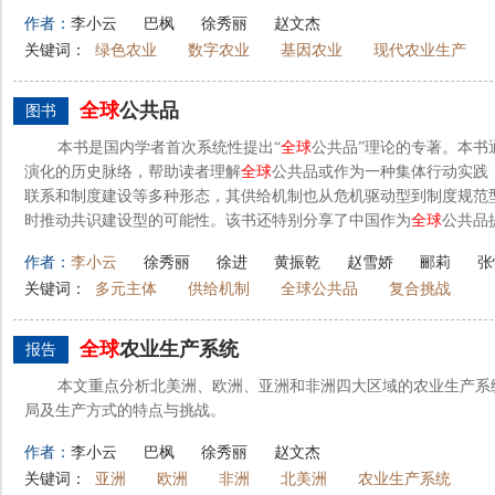
作者：
李小云
巴枫
徐秀丽
赵文杰
关键词：
绿色农业
数字农业
基因农业
现代农业生产
全球
公共品
图书
本书是国内学者首次系统性提出“
全球
公共品”理论的专著。本书
演化的历史脉络，帮助读者理解
全球
公共品或作为一种集体行动实践
联系和制度建设等多种形态，其供给机制也从危机驱动型到制度规范
时推动共识建设型的可能性。该书还特别分享了中国作为
全球
公共品
作者：
李小云
徐秀丽
徐进
黄振乾
赵雪娇
郦莉
张
关键词：
多元主体
供给机制
全球公共品
复合挑战
全球
农业生产系统
报告
本文重点分析北美洲、欧洲、亚洲和非洲四大区域的农业生产系
局及生产方式的特点与挑战。
作者：
李小云
巴枫
徐秀丽
赵文杰
关键词：
亚洲
欧洲
非洲
北美洲
农业生产系统