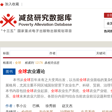
加入收藏
|
全
全
热词
标题:
作者:
关键词:
检索词：
全球
检索到
12176
条相关信息
全球
农业通论
图书
本书从
全球
百年未有之大变局出发，以当前
全球
农业面临的复杂
展格局，尤其注重不同区域国别背景下农业生产、科研、贸易、治理
本书内容包括
全球
农业起源、
全球
农业生产系统、
全球
农业产业链、
系、
全球
未来农业六部分。各部分内容均结合当前农业前沿议题和世界
作者：
李小云
巴枫
徐秀丽
赵文杰
关键词：
价值链
农业发展
治理框架
生产系统
科技