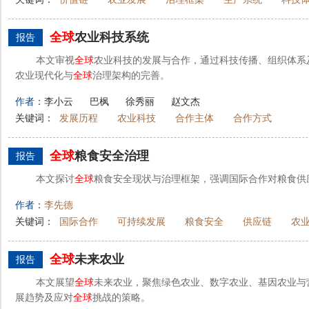
全球
农业科技系统
报告
本文审视
全球
农业科技的发展与合作，通过科技传播、组织体系
农业现代化与
全球
治理架构的完善。
作者：
李小云
巴枫
徐秀丽
赵文杰
关键词：
发展历程
农业科技
合作主体
合作方式
全球
粮食安全治理
报告
本文探讨
全球
粮食安全现状与治理框架，强调国际合作对粮食供
作者：
李先德
关键词：
国际合作
可持续发展
粮食安全
供应链
农
全球
未来农业
报告
本文展望
全球
未来农业，聚焦绿色农业、数字农业、基因农业与
展趋势及应对
全球
挑战的策略。