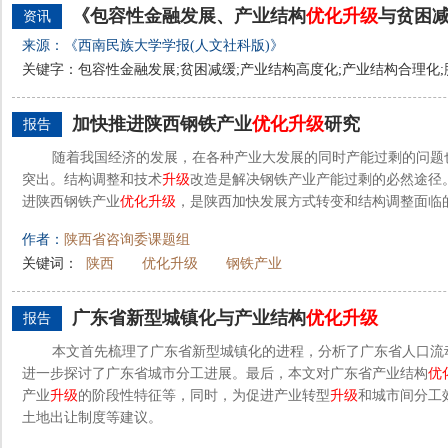
《包容性金融发展、产业结构
优化
升级
与贫困
资讯
来源：《西南民族大学学报(人文社科版)》
关键字：包容性金融发展;贫困减缓;产业结构高度化;产业结构合理化
加快推进陕西钢铁产业
优化
升级
研究
报告
随着我国经济的发展，在各种产业大发展的同时产能过剩的问题
突出。结构调整和技术
升级
改造是解决钢铁产业产能过剩的必然途径
进陕西钢铁产业
优化
升级
，是陕西加快发展方式转变和结构调整面临
作者：
陕西省咨询委课题组
关键词：
陕西
优化升级
钢铁产业
广东省新型城镇化与产业结构
优化
升级
报告
本文首先梳理了广东省新型城镇化的进程，分析了广东省人口流
进一步探讨了广东省城市分工进展。最后，本文对广东省产业结构
优
产业
升级
的阶段性特征等，同时，为促进产业转型
升级
和城市间分工
土地出让制度等建议。