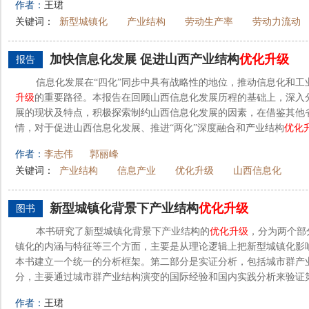
作者：
王珺
关键词：
新型城镇化
产业结构
劳动生产率
劳动力流动
加快信息化发展 促进山西产业结构
优化
升级
报告
信息化发展在“四化”同步中具有战略性的地位，推动信息化和工
升级
的重要路径。本报告在回顾山西信息化发展历程的基础上，深入
展的现状及特点，积极探索制约山西信息化发展的因素，在借鉴其他
情，对于促进山西信息化发展、推进“两化”深度融合和产业结构
优化
作者：
李志伟
郭丽峰
关键词：
产业结构
信息产业
优化升级
山西信息化
新型城镇化背景下产业结构
优化
升级
图书
本书研究了新型城镇化背景下产业结构的
优化
升级
，分为两个部
镇化的内涵与特征等三个方面，主要是从理论逻辑上把新型城镇化影
本书建立一个统一的分析框架。第二部分是实证分析，包括城市群产
分，主要通过城市群产业结构演变的国际经验和国内实践分析来验证第
作者：
王珺