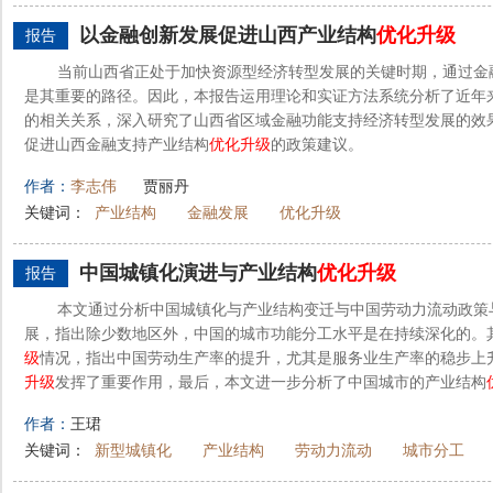
以金融创新发展促进山西产业结构
优化
升级
报告
当前山西省正处于加快资源型经济转型发展的关键时期，通过金
是其重要的路径。因此，本报告运用理论和实证方法系统分析了近年
的相关关系，深入研究了山西省区域金融功能支持经济转型发展的效
促进山西金融支持产业结构
优化
升级
的政策建议。
作者：
李志伟
贾丽丹
关键词：
产业结构
金融发展
优化升级
中国城镇化演进与产业结构
优化
升级
报告
本文通过分析中国城镇化与产业结构变迁与中国劳动力流动政策
展，指出除少数地区外，中国的城市功能分工水平是在持续深化的。
级
情况，指出中国劳动生产率的提升，尤其是服务业生产率的稳步上
升级
发挥了重要作用，最后，本文进一步分析了中国城市的产业结构
作者：
王珺
关键词：
新型城镇化
产业结构
劳动力流动
城市分工