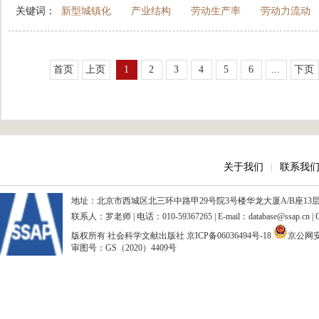
关键词：
新型城镇化
产业结构
劳动生产率
劳动力流动
首页
上页
1
2
3
4
5
6
...
下页
关于我们
|
联系我
地址：北京市西城区北三环中路甲29号院3号楼华龙大厦A/B座13层、15
联系人：罗老师 | 电话：010-59367265 | E-mail：database@ssap.cn
版权所有 社会科学文献出版社
京ICP备06036494号-18
京公网安备
审图号：GS（2020）4409号