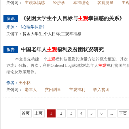
关键词：
主观幸福感
经济学
幸福理论
客观测量
主
《贫困大学生个人目标与
主观
幸福感的关系》
资讯
来源：《心理学探新》
关键字：贫困大学生;个人目标;主观幸福感
中国老年人
主观
福利及贫困状况研究
报告
本文首先构建一个
主观
福利贫困及其测量方法的概念框架。其次
述统计分析。再次，利用Ordered Logit模型对老年人
主观
福利贫困的
结论及政策建议。
作者：
王小林
关键词：
老年人
贫困测量
主观福利
收入贫困
首页
上页
1
2
3
4
5
6
...
下页