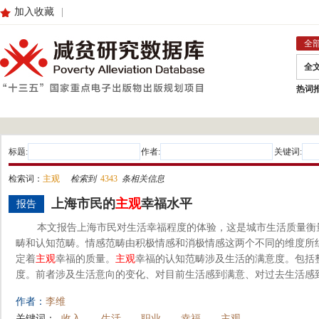
加入收藏
|
全
全
热词
标题:
作者:
关键词:
检索词：
主观
检索到
4343
条相关信息
上海市民的
主观
幸福水平
报告
本文报告上海市民对生活幸福程度的体验，这是城市生活质量衡
畴和认知范畴。情感范畴由积极情感和消极情感这两个不同的维度所
定着
主观
幸福的质量。
主观
幸福的认知范畴涉及生活的满意度。包括
度。前者涉及生活意向的变化、对目前生活感到满意、对过去生活感到
作者：
李维
关键词：
收入
生活
职业
幸福
主观