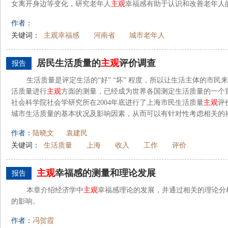
女离开身边等变化，研究老年人
主观
幸福感有助于认识和改善老年人的
作者：
关键词：
主观幸福感
河南省
城市老年人
居民生活质量的
主观
评价调查
报告
生活质量是评定生活的“好” “坏” 程度，所以让生活主体的市
活质量进行
主观
方面的测量，已经成为世界各国测定生活质量的一个
社会科学院社会学研究所在2004年底进行了上海市民生活质量
主观
评
城市生活质量的基本状况及影响因素，从而可以有针对性考虑相关的社会
作者：
陆晓文
袁建民
关键词：
生活质量
上海
收入
工作
评价
主观
幸福感的测量和理论发展
报告
本章介绍经济学中
主观
幸福感理论的发展，并通过相关的理论分
的影响。
作者：
冯贺霞