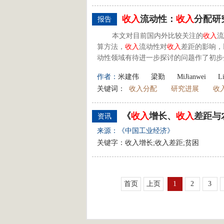
收入
流动性：
收入
分配研
报告
本文对目前国内外比较关注的
收入
流
算方法，
收入
流动性对
收入
差距的影响，
动性领域有待进一步探讨的问题作了初步
作者：
米建伟
梁勤
MiJianwei
L
关键词：
收入分配
研究进展
收
《
收入
增长、
收入
差距与
资讯
来源：《中国工业经济》
关键字：收入增长;收入差距;贫困
首页
上页
1
2
3