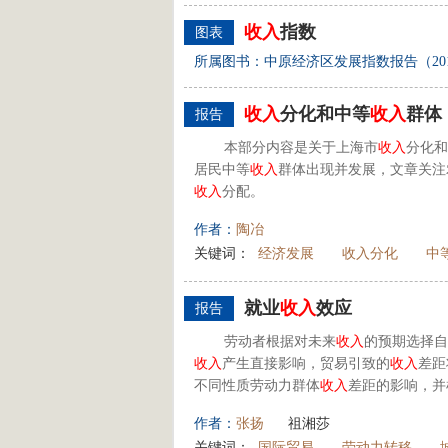
收入
指数
图表
所属图书：中原经济区发展指数报告（20
收入
分化和中等
收入
群体
报告
本部分内容是关于上海市
收入
分化和
居民中等
收入
群体出现并发展，文章关注
收入
分配。
作者：
陶冶
关键词：
经济发展
收入分化
中
就业
收入
效应
报告
劳动者根据对未来
收入
的预期选择自
收入
产生直接影响，贸易引致的
收入
差距
不同性质劳动力群体
收入
差距的影响，并
作者：
张扬
祖湘莎
关键词：
国际贸易
劳动力转移