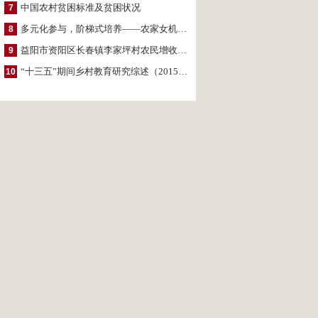
中国农村贫困标准及贫困状况
7
多元化参与，阶梯式培养——农家女机构农村妇女参政项目介绍
8
益阳市资阳区长春镇李家坪村农民增收调研报告
9
“十三五”期间乡村教育研究综述（2015～2020）
10