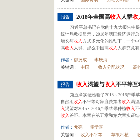
2018年全国高
收入
人群
收
报告
习近平总书记在党的十九大报告中提
统计局数据显示，2018年我国经济运行
增长与
收入
方式多元化的推动下，一个中
高
收入
人群。那么中国高
收入
人群究竟有
作者：
郁扬成
李庆海
关键词：
中国
收入分配状况
高
收入
渴望与
收入
不平等互
报告
第五章实证检验了2015～2016产季
自然组
收入
不平等对家庭决策者
收入
渴望
入
渴望对2015～2016产季苹果种植
收入
不
收入
差距。本章在第五章和第六章实证结果
作者：
尤亮
霍学喜
关键词：
收入不平等
苹果种植