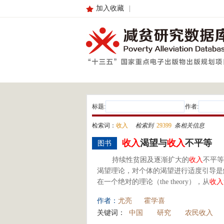
加入收藏
|
标题:
作者:
检索词：
收入
检索到
29399
条相关信息
收入
渴望与
收入
不平等
图书
持续性贫困及逐渐扩大的
收入
不平等
渴望理论，对个体的渴望进行适度引导是
在一个绝对的理论（the theory），从
收入
作者：
尤亮
霍学喜
关键词：
中国
研究
农民收入