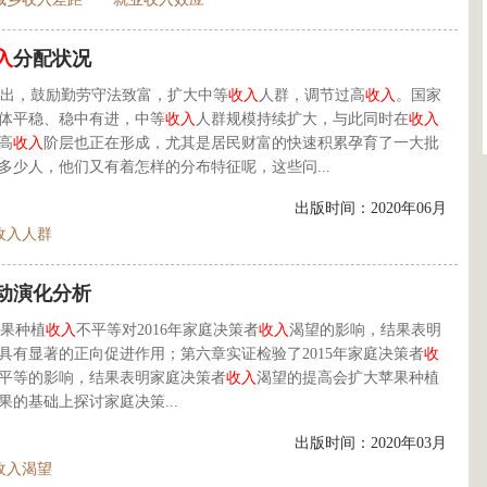
入
分配状况
出，鼓励勤劳守法致富，扩大中等
收入
人群，调节过高
收入
。国家
总体平稳、稳中有进，中等
收入
人群规模持续扩大，与此同时在
收入
高
收入
阶层也正在形成，尤其是居民财富的快速积累孕育了一大批
多少人，他们又有着怎样的分布特征呢，这些问...
出版时间：2020年06月
收入人群
动演化分析
苹果种植
收入
不平等对2016年家庭决策者
收入
渴望的影响，结果表明
具有显著的正向促进作用；第六章实证检验了2015年家庭决策者
收
平等的影响，结果表明家庭决策者
收入
渴望的提高会扩大苹果种植
的基础上探讨家庭决策...
出版时间：2020年03月
收入渴望