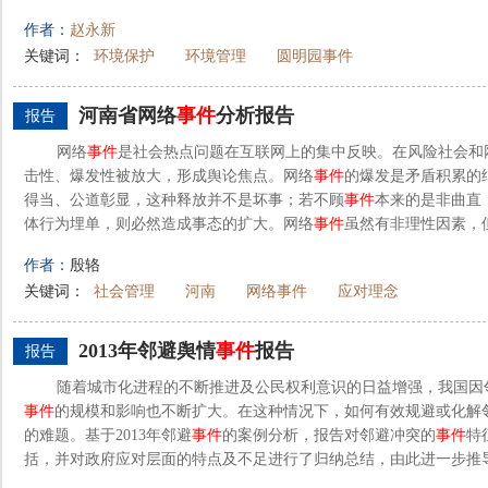
作者：
赵永新
关键词：
环境保护
环境管理
圆明园事件
河南省网络
事件
分析报告
报告
网络
事件
是社会热点问题在互联网上的集中反映。在风险社会和
击性、爆发性被放大，形成舆论焦点。网络
事件
的爆发是矛盾积累的
得当、公道彰显，这种释放并不是坏事；若不顾
事件
本来的是非曲直
体行为埋单，则必然造成事态的扩大。网络
事件
虽然有非理性因素，但
作者：
殷辂
关键词：
社会管理
河南
网络事件
应对理念
2013年邻避舆情
事件
报告
报告
随着城市化进程的不断推进及公民权利意识的日益增强，我国因
事件
的规模和影响也不断扩大。在这种情况下，如何有效规避或化解
的难题。基于2013年邻避
事件
的案例分析，报告对邻避冲突的
事件
特
括，并对政府应对层面的特点及不足进行了归纳总结，由此进一步推