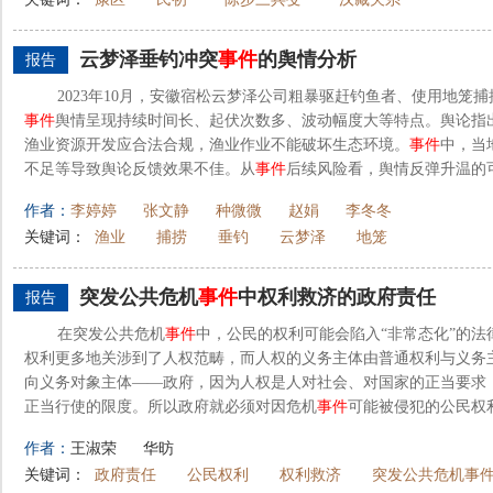
云梦泽垂钓冲突
事件
的舆情分析
报告
2023年10月，安徽宿松云梦泽公司粗暴驱赶钓鱼者、使用地笼
事件
舆情呈现持续时间长、起伏次数多、波动幅度大等特点。舆论指
渔业资源开发应合法合规，渔业作业不能破坏生态环境。
事件
中，当
不足等导致舆论反馈效果不佳。从
事件
后续风险看，舆情反弹升温的
作者：
李婷婷
张文静
种微微
赵娟
李冬冬
关键词：
渔业
捕捞
垂钓
云梦泽
地笼
突发公共危机
事件
中权利救济的政府责任
报告
在突发公共危机
事件
中，公民的权利可能会陷入“非常态化”的法
权利更多地关涉到了人权范畴，而人权的义务主体由普通权利与义务
向义务对象主体——政府，因为人权是人对社会、对国家的正当要求
正当行使的限度。所以政府就必须对因危机
事件
可能被侵犯的公民权利
作者：
王淑荣
华昉
关键词：
政府责任
公民权利
权利救济
突发公共危机事