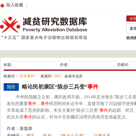
加入收藏
|
全
全
热词
标题:
作者:
关键词:
检索词：
“甘朱事件”
检索到
10057
条相关信息
略论民初康区“陈步三兵变”
事件
报告
中华民国建立之初，康区政局不稳，1914年定乡发生“陈步三兵变
发生的重要
事件
，
事件
经历时间长达半年，直接导致了川边镇守使张
关系造成了恶劣的影响。本文主要对“陈步三兵变”
事件
的起因、经过
此次兵变
事件
的认识，对当今甘孜藏区治理仍具有历史借鉴意义。
作者：
裴儒弟
关键词：
康区
民初
“陈步三兵变”
汉藏关系