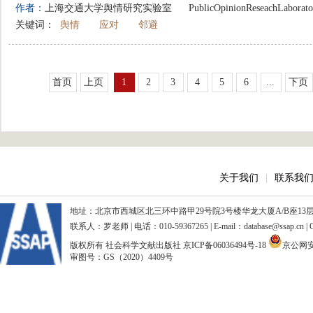
作者：
上海交通大学舆情研究实验室
PublicOpinionReseachLaborato
关键词：
舆情
应对
邻避
首页
上页
1
2
3
4
5
6
...
下页
关于我们
|
联系我
地址：北京市西城区北三环中路甲29号院3号楼华龙大厦A/B座13层、15
联系人：罗老师 | 电话：010-59367265 | E-mail：database@ssap.cn
版权所有 社会科学文献出版社
京ICP备06036494号-18
京公网安备
审图号：GS（2020）4409号