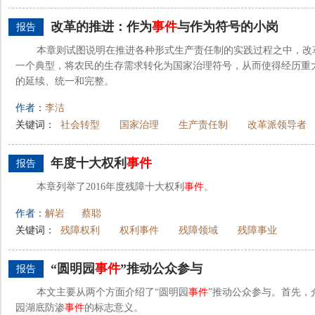
改革的推进：作为
事件
与作为符号的小岗
报告
本章则试图说明在推进各种形式生产责任制的实践过程之中，改
一个典型，将农民的生存需求转化为国家治理符号，从而使得经历重
的延续、统一和完整。
作者：
李洁
关键词：
社会转型
国家治理
生产责任制
改革派领导者
年度十大权利
事件
报告
本章列举了2016年度残障十大权利
事件
。
作者：
解岩
蔡聪
关键词：
残障权利
权利事件
残障领域
残障事业
“圆明园
事件
”推动公众参与
报告
本文主要从两个方面介绍了“圆明园
事件
”推动公众参与。首先，
园湖底防渗
事件
的标志意义。