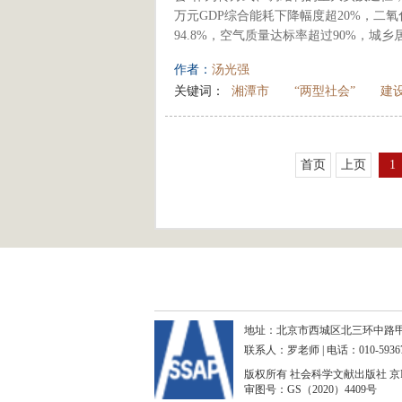
万元GDP综合能耗下降幅度超20%，二
94.8%，空气质量达标率超过90%，城乡
作者：
汤光强
关键词：
湘潭市
“两型社会”
建
首页
上页
1
地址：北京市西城区北三环中路甲29号
联系人：罗老师 | 电话：010-59367265 
版权所有 社会科学文献出版社
京I
审图号：GS（2020）4409号