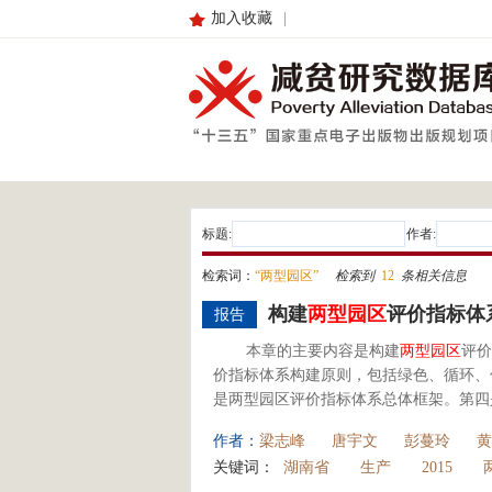
加入收藏
|
标题:
作者:
检索词：
“两型园区”
检索到
12
条相关信息
构建
两型园区
评价指标体
报告
本章的主要内容是构建
两型园区
评价
价指标体系构建原则，包括绿色、循环、
是两型园区评价指标体系总体框架。第四
作者：
梁志峰
唐宇文
彭蔓玲
黄
关键词：
湖南省
生产
2015