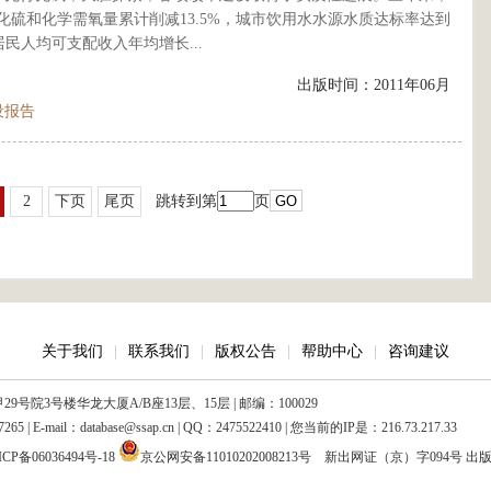
氧化硫和化学需氧量累计削减13.5%，城市饮用水水源水质达标率达到
居民人均可支配收入年均增长...
出版时间：2011年06月
设报告
2
下页
尾页
跳转到第
页
关于我们
|
联系我们
|
版权公告
|
帮助中心
|
咨询建议
院3号楼华龙大厦A/B座13层、15层 | 邮编：100029
| E-mail：database@ssap.cn | QQ：2475522410 | 您当前的IP是：
216.73.217.33
CP备06036494号-18
京公网安备11010202008213号
新出网证（京）字094号
出版