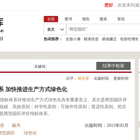
您好
，欢迎来到减
全部
图书
报告
图表
资讯
全文
热词推荐：
全面小康
精准扶贫
易地搬迁
包容性增长
关键词:
排序：
相关度
|
出版时间
|
更新时间
系 加快推进生产方式绿色化
指标体系对推动生产方式绿色化具有重要意义。其次是两型园区评
低碳、高效原则；科学性原则；可操作性原则；普适性原则。然后
是两型园区评价指标体系。
君
戴丹
出版时间：2015年05月
两型园区
绿色化