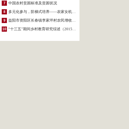
中国农村贫困标准及贫困状况
7
多元化参与，阶梯式培养——农家女机构农村妇女参政项目介绍
8
益阳市资阳区长春镇李家坪村农民增收调研报告
9
“十三五”期间乡村教育研究综述（2015～2020）
10