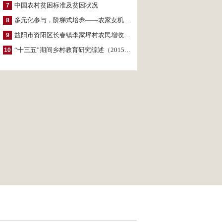
中国农村贫困标准及贫困状况
7
多元化参与，阶梯式培养——农家女机构农村妇女参政项目介绍
8
益阳市资阳区长春镇李家坪村农民增收调研报告
9
“十三五”期间乡村教育研究综述（2015～2020）
10