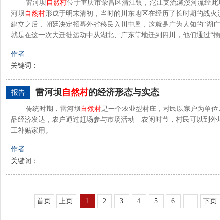
雷河坝
自然村
位于重庆市荣昌区清江镇，沱江支流濑溪河流经此
河坝
自然村
形成于明末清初，当时的川东地区在经历了长时期的战火
建立之后，朝廷决定招募外省移民入川屯垦，这就是广为人知的“湖广
就是在这一次大迁徙运动中从湖北、广东等地迁到四川，他们通过“插占”
作者：
关键词：
雷河坝
自然村
的经济形态与实态
报告
传统时期，雷河坝
自然村
是一个农业型村庄，村民以家户为单位
品经济发达，农户通过赶场参与市场活动，农闲时节，村民可以到外
工补贴家用。
作者：
关键词：
首页
上页
1
2
3
4
5
6
...
下页