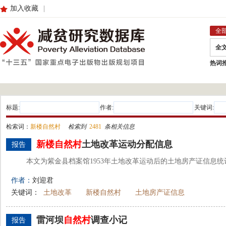
加入收藏
|
全
全
热词
标题:
作者:
关键词:
检索词：
新楼自然村
检索到
2481
条相关信息
新楼
自然村
土地改革运动分配信息
报告
本文为紫金县档案馆1953年土地改革运动后的土地房产证信息统
作者：
刘迎君
关键词：
土地改革
新楼自然村
土地房产证信息
雷河坝
自然村
调查小记
报告