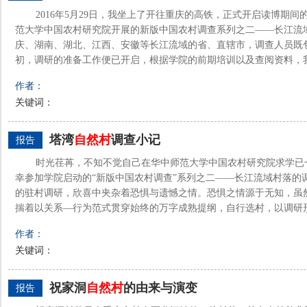
2016年5月29日，我坐上了开往重庆的高铁，正式开启读博期
范大学中国农村研究院开展的新版中国农村调查系列之二——长江流
庆、湖南、湖北、江西、安徽等长江流域的省、直辖市，调查人员既包
初，调研的准备工作便已开启，根据学院的前期培训以及查阅资料，我初
作者：
关键词：
塔湾
自然村
调查小记
报告
时光荏苒，不知不觉自己在华中师范大学中国农村研究院求学已七年
幸参加学院启动的“新版中国农村调查”系列之二——长江流域村落的
的驻村调研，欣喜中夹杂着恐惧与遗憾之情。恐惧之情源于无知，虽
揣着以关系—行为范式贯穿始终的万字成熟提纲，自行选村，以调研形态
作者：
关键词：
祝家洞
自然村
的由来与演变
报告