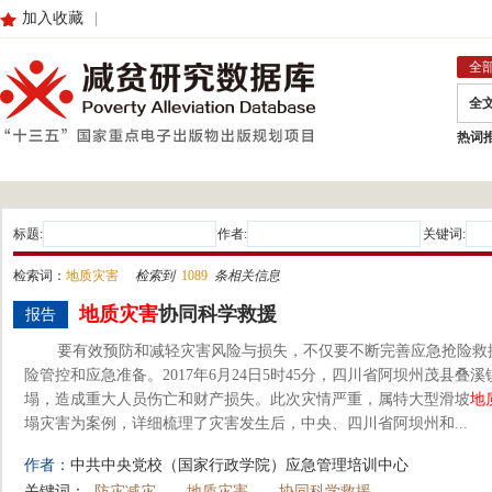
加入收藏
|
全
全
热词
标题:
作者:
关键词:
检索词：
地质灾害
检索到
1089
条相关信息
地质灾害
协同科学救援
报告
要有效预防和减轻灾害风险与损失，不仅要不断完善应急抢险救
险管控和应急准备。2017年6月24日5时45分，四川省阿坝州茂县
塌，造成重大人员伤亡和财产损失。此次灾情严重，属特大型滑坡
地
塌灾害为案例，详细梳理了灾害发生后，中央、四川省阿坝州和...
作者：
中共中央党校（国家行政学院）应急管理培训中心
关键词：
防灾减灾
地质灾害
协同科学救援