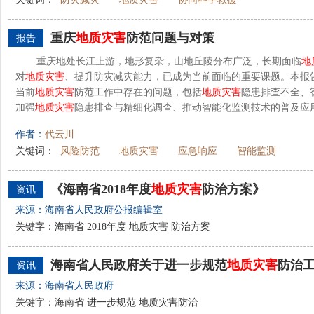
重庆
地质灾害
防范问题与对策
报告
重庆地处长江上游，地形复杂，山地丘陵分布广泛，长期面临
地
对
地质灾害
、提升防灾减灾能力，已成为当前面临的重要课题。本报
当前
地质灾害
防范工作中存在的问题，包括
地质灾害
隐患排查不全、
加强
地质灾害
隐患排查与精细化调查、推动智能化监测技术的普及应用
作者：
代云川
关键词：
风险防范
地质灾害
应急响应
智能监测
《海南省2018年度
地质灾害
防治方案》
资讯
来源：海南省人民政府公报编辑室
关键字：海南省 2018年度 地质灾害 防治方案
海南省人民政府关于进一步规范
地质灾害
防治
资讯
来源：海南省人民政府
关键字：海南省 进一步规范 地质灾害防治