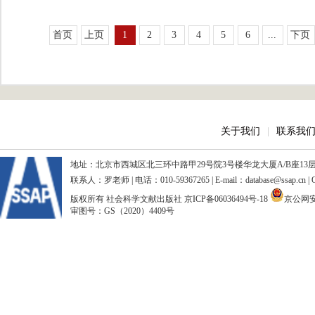
首页
上页
1
2
3
4
5
6
...
下页
关于我们
|
联系我
地址：北京市西城区北三环中路甲29号院3号楼华龙大厦A/B座13层、15
联系人：罗老师 | 电话：010-59367265 | E-mail：database@ssap.cn
版权所有 社会科学文献出版社
京ICP备06036494号-18
京公网安备
审图号：GS（2020）4409号