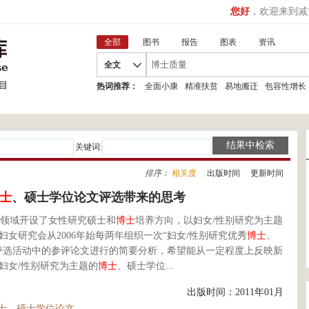
您好
，欢迎来到减
全部
图书
报告
图表
资讯
全文
热词推荐：
全面小康
精准扶贫
易地搬迁
包容性增长
关键词:
排序：
相关度
|
出版时间
|
更新时间
士
、硕士学位论文评选带来的思考
领域开设了女性研究硕士和
博士
培养方向，以妇女/性别研究为主题
女研究会从2006年始每两年组织一次“妇女/性别研究优秀
博士
、
评选活动中的参评论文进行的简要分析，希望能从一定程度上反映新
妇女/性别研究为主题的
博士
、硕士学位...
出版时间：2011年01月
士、硕士学位论文