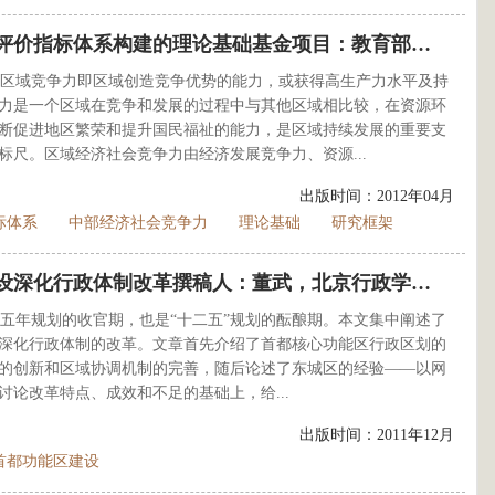
评价指标体系构建的理论基础
基金项目：教育部人文社会科学研究2011年度青年基金项目（项目批准号11YJC790188）；南昌大学中国中部经济社会发展研究中心招标项目（项目批准号：11ZBND01）。撰写人：王圣云，
区域竞争力即区域创造竞争优势的能力，或获得高生产力水平及持
力是一个区域在竞争和发展的过程中与其他区域相比较，在资源环
断促进地区繁荣和提升国民福祉的能力，是区域持续发展的重要支
尺。区域经济社会竞争力由经济发展竞争力、资源...
出版时间：2012年04月
标体系
中部经济社会竞争力
理论基础
研究框架
设深化行政体制改革
撰稿人：董武，北京行政学院公共管理教研部主任、教授，研究方向：公共管理；董晓宇，北京行政学院公共管理教研部副主任、副教授，研究方向：公共管理；刘良，北京行政学院公共管理教研部讲师、
个五年规划的收官期，也是“十二五”规划的酝酿期。本文集中阐述了
行的深化行政体制的改革。文章首先介绍了首都核心功能区行政区划的
的创新和区域协调机制的完善，随后论述了东城区的经验——以网
论改革特点、成效和不足的基础上，给...
出版时间：2011年12月
首都功能区建设