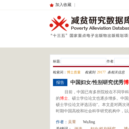
加入收藏
|
标题:
作者:
检索词：
博士质量
检索到
29177
条相关信息
中国妇女/性别研究优秀
博
报告
目前，中国已有多所院校在不同学科
的
博士
、硕士学位论文也逐步增多。中国妇
硕士学位论文评选活动”。本文是对两次
时期中国高校和社会科学研究机构中，以
作者：
吴菁
WuJing
关键词：
评选
妇女/性别研究
博