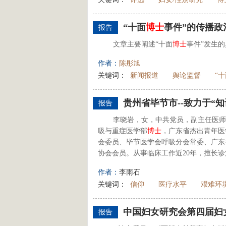
“十面
博士
事件”的传播
报告
文章主要阐述“十面
博士
事件”发生
作者：
陈彤旭
关键词：
新闻报道
舆论监督
“
贵州省毕节市--致力于“
报告
李晓岩，女，中共党员，副主任医师
吸与重症医学部
博士
，广东省杰出青年医
会委员、毕节医学会呼吸分会常委、广东
协会会员。从事临床工作近20年，擅长诊
作者：
李雨石
关键词：
信仰
医疗水平
艰难环
中国妇女研究会第四届妇
报告