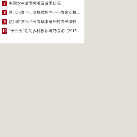
中国农村贫困标准及贫困状况
7
多元化参与，阶梯式培养——农家女机构农村妇女参政项目介绍
8
益阳市资阳区长春镇李家坪村农民增收调研报告
9
“十三五”期间乡村教育研究综述（2015～2020）
10