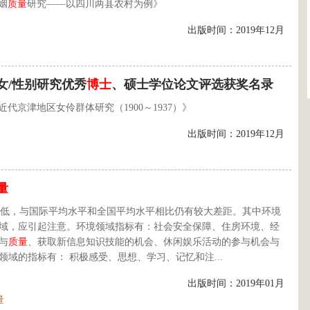
姻
质量
研究——以四川两县农村为例》
出版时间：2019年12月
女/性别研究优秀
博士
、硕士学位论文评选获奖名录
代京津地区女伶群体研究（1900～1937）》
出版时间：2019年12月
量
低，与国际平均水平和全国平均水平相比仍有较大差距。其中环境
域，应引起注意。环境领域指标有：社会安全保障、住房环境、经
与
质量
、获取新信息知识技能的机会、休闲娱乐活动的参与机会与
域的指标有： 积极感受、思想、学习、记忆和注...
出版时间：2019年01月
量