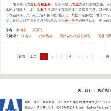
发展现代农业
社会化
服务
，是河南建设
农业
大省的必由之路。目
体还没有壮大、多主体
服务
意识还没有真正建立等诸多问题。其成因
等表层原因，又有有无皆可的习惯性认识、紧松不定的政策性诱导等
展，必须采取牢固树立发展现代农业
社会化
服务
的科学认知、全面改
作者：
李铜山
周腾飞
关键词：
河南省
对策措施
现代农业社会化服务
问题成
首页
上页
1
2
3
4
5
6
...
下页
关于我们
|
联系我
地址：北京市西城区北三环中路甲29号院3号楼华龙大厦A/B座13层、15
联系人：罗老师 | 电话：010-59367265 | E-mail：database@ssap.cn