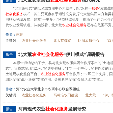
北大荒农垦集团
农业
社会化
服务
模式研究
报告
“北大荒模式”是以区域农服中心为载体，以“双控一
服务
”发展战
社会化
服务
模式，其主要亮点在于通过充分发挥北大荒集团自身差异
同联动抱团发展、建立“一主多元”利益联结机制，推动了生产力和生
代农业发展轨道。从实践看，北大荒
农业
社会化
服务
还存在范围不宽、
作者：
赵勤
关键词：
农业社会化服务
北大荒模式
区域农服中心
“双
北大荒
农业
社会化
服务
“伊川模式”调研报告
报告
本报告归纳总结了伊川县与北大荒农服集团合作探索出的“土地规
式”。该模式呈现“123+6”的典型特征：“1”即一个中心，坚持以党的
土地规模化整合平台、
农业
社会化
服务
平台作用；“3”即三个支撑，
组织发挥“战斗堡垒”支撑作用、金融机构发挥“金融活水”支撑...
作者：
河北农业大学北京市农研中心联合课题组
关键词：
农业社会化服务
高标准农田建设
北大荒
“伊川
河南现代农业
社会化
服务
发展研究
报告