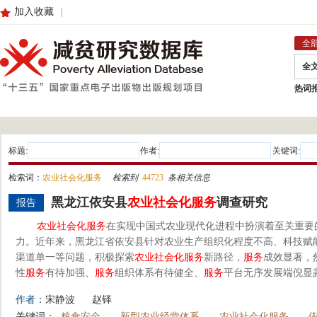
加入收藏
|
全
全
热词
标题:
作者:
关键词:
检索词：
农业社会化服务
检索到
44723
条相关信息
黑龙江依安县
农业
社会化
服务
调查研究
报告
农业
社会化
服务
在实现中国式农业现代化进程中扮演着至关重要
力。近年来，黑龙江省依安县针对农业生产组织化程度不高、科技赋
渠道单一等问题，积极探索
农业
社会化
服务
新路径，
服务
成效显著，
性
服务
有待加强、
服务
组织体系有待健全、
服务
平台无序发展端倪显露
作者：
宋静波
赵铎
关键词：
粮食安全
新型农业经营体系
农业社会化服务