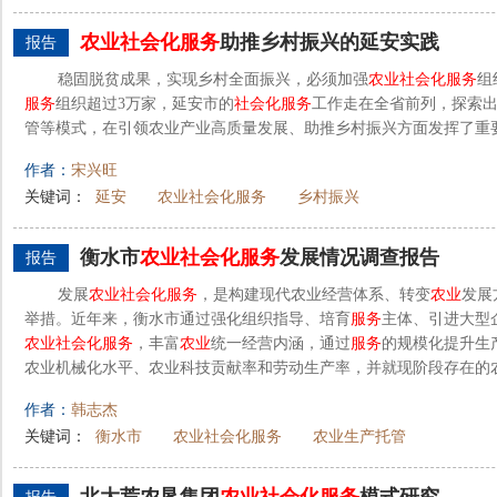
农业
社会化
服务
助推乡村振兴的延安实践
报告
稳固脱贫成果，实现乡村全面振兴，必须加强
农业
社会化
服务
组
服务
组织超过3万家，延安市的
社会化
服务
工作走在全省前列，探索
管等模式，在引领农业产业高质量发展、助推乡村振兴方面发挥了重
作者：
宋兴旺
关键词：
延安
农业社会化服务
乡村振兴
衡水市
农业
社会化
服务
发展情况调查报告
报告
发展
农业
社会化
服务
，是构建现代农业经营体系、转变
农业
发展
举措。近年来，衡水市通过强化组织指导、培育
服务
主体、引进大型
农业
社会化
服务
，丰富
农业
统一经营内涵，通过
服务
的规模化提升生
农业机械化水平、农业科技贡献率和劳动生产率，并就现阶段存在的农
作者：
韩志杰
关键词：
衡水市
农业社会化服务
农业生产托管