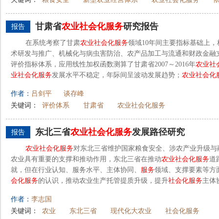
甘肃省
农业
社会化
服务
研究报告
报告
在系统考察了甘肃
农业
社会化
服务
领域10年间主要指标基础上，
术研发与推广、机械化与病虫害防治、农产品加工与流通和财政金融
评价指标体系，应用线性加权函数测算了甘肃省2007～2016年
农业
社
业
社会化
服务
发展水平不稳定，年际间呈波动发展趋势；
农业
社会化
作者：
吕剑平
谈存峰
关键词：
评价体系
甘肃省
农业社会化服务
东北三省
农业
社会化
服务
发展路径研究
报告
农业
社会化
服务
对东北三省维护国家粮食安全、涉农产业升级与
农业具有重要的支撑和推动作用，东北三省在推动
农业
社会化
服务
道
就，但在行业认知、服务水平、主体协同、
服务
领域、支撑要素等方
会化
服务
的认识，推动农业生产托管提质升级，提升
社会化
服务
主体
作者：
李志国
关键词：
农业
东北三省
现代化大农业
社会化服务