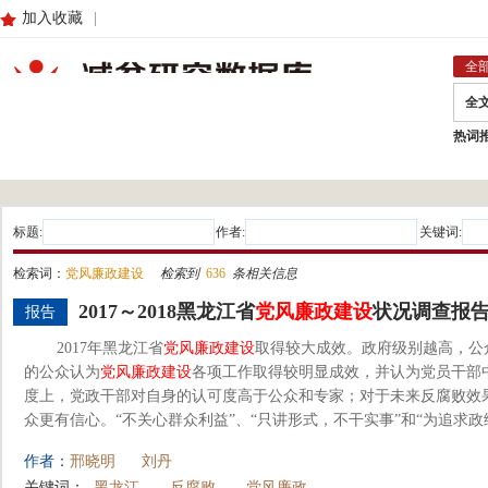
加入收藏
|
全
全
热词
标题:
作者:
关键词:
检索词：
党风廉政建设
检索到
636
条相关信息
2017～2018黑龙江省
党风廉政建设
状况调查报
报告
2017年黑龙江省
党风廉政建设
取得较大成效。政府级别越高，公
的公众认为
党风廉政建设
各项工作取得较明显成效，并认为党员干部
度上，党政干部对自身的认可度高于公众和专家；对于未来反腐败效
众更有信心。“不关心群众利益”、“只讲形式，不干实事”和“为追求政绩弄
作者：
邢晓明
刘丹
关键词：
黑龙江
反腐败
党风廉政