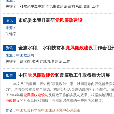
来源：
关键字：科尔沁左翼中旗 党风廉政建设 政府系统 政府 工作
市纪委来我县调研
党风廉政建设
资讯
来源：
关键字：
全旗水利、 水利扶贫和
党风廉政建设
工作会召
资讯
来源：中国敖汉网
关键字：敖汉旗 水利 红线管理 建设 工作
中国
党风廉政建设
和反腐败工作取得重大进展
报告
本文从“治病树、拔烂树”净化政治生态、以问题导向强化监督实
力”、严管公共资金资产资源、构建公职人员道德诚信和行为规范、
了2014年度
党风廉政建设
与反腐败工作的实践与效果。根据实地调研
廉政建设
的社会认同和期待，并提出课题组的一些思考和建议。
作者：
中国社会科学院中国廉政研究中心课题组