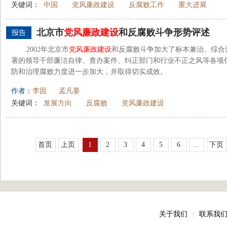
关键词：
中国
党风廉政建设
反腐败工作
重大进展
北京市
党风廉政建设
和反腐败斗争形势评述
报告
2002年北京市
党风廉政建设
和反腐败斗争加大了标本兼治、综合
署的领导干部廉洁自律、查办案件、纠正部门和行业不正之风等各项
防和治理腐败力度进一步加大，并取得切实成效。
作者：
李固
孟凡要
关键词：
发展方向
反腐败
党风廉政建设
首页
上页
1
2
3
4
5
6
...
下页
关于我们
|
联系我