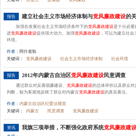
建立社会主义市场经济体制与
党风廉政建设
的
报告
加强在发展社会主义市场经济条件下的
党风廉政建设
是十分必要
进
党风廉政建设
提供强大动力。加强
党风廉政建设
，可以为建立社会
环境。
作者：
阿什老轨
关键词：
党风廉政建设
社会主义市场经济体制
社会环境
2012年内蒙古自治区
党风廉政建设
民意调查
报告
通过群众对反腐倡廉建设、
党风廉政建设
的总体评价以及群众对
判断，较为客观地反映了群众对内蒙古
党风廉政建设
的真实看法。
作者：
内蒙古自治区纪委法规室
关键词：
内蒙古
民意调查
党风廉政建设
我旗三项举措，不断强化政府系统
党风廉政建
资讯