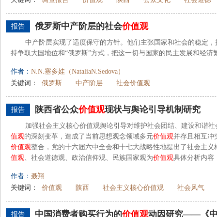
俄罗斯中产阶层的社会
价值观
报告
中产阶层实现了适度保守的方针。他们主张国家和社会的稳定，
持争取大国地位和“俄罗斯”方式，把这一切与国家的民主发展和经济
作者：
N.N.塞多娃（NataliaN.Sedova）
关键词：
俄罗斯
中产阶层
社会价值观
陕西省公众
价值观
现状与舆论引导机制研究
报告
加强社会主义核心价值观舆论引导对维护社会团结、建设和谐社
值观
的深刻变革，造成了当前思想观念领域多元
价值观
并存且相互冲
价值观
整合，党的十六届六中全会和十七大战略性地提出了社会主义
值观
、社会道德观、政治信仰观、民族国家观为
价值观
具体分析内容，
作者：
聂翔
关键词：
价值观
陕西
社会主义核心价值观
社会风气
中国消费者购买行为的
价值观
动因研究——《
报告