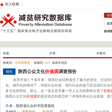
加入收藏
|
全
全
热词
标题:
作者:
关键词:
检索词：
价值观量表
检索到
4429
条相关信息
陕西公众文化
价值观
调查报告
报告
改革开放三十多年来，陕西社会结构发生了极大的变化，社会经
化、城市化的推动下，传统社会价值、现代社会价值乃至后现代社会
多元化的特征。那么，这一状态是否像一些人认为的那样出现了
价值
陕西公众文化
价值观
的现实状态到底怎样？本报告将从社会道德、政治
作者：
陕西省社会科学院课题组
关键词：
调查报告
价值观
陕西
公众文化
社会道德