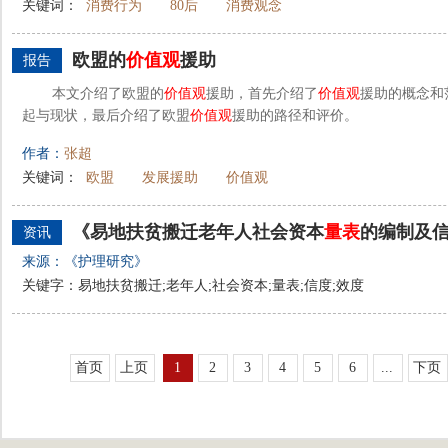
关键词：
消费行为
80后
消费观念
欧盟的
价值观
援助
报告
本文介绍了欧盟的
价值观
援助，首先介绍了
价值观
援助的概念和
起与现状，最后介绍了欧盟
价值观
援助的路径和评价。
作者：
张超
关键词：
欧盟
发展援助
价值观
《易地扶贫搬迁老年人社会资本
量表
的编制及
资讯
来源：《护理研究》
关键字：易地扶贫搬迁;老年人;社会资本;量表;信度;效度
首页
上页
1
2
3
4
5
6
...
下页