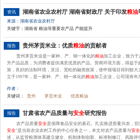
湖南省农业农村厅 湖南省财政厅 关于印发
粮油
资讯
来源：湖南省农业农村厅
关键字：湖南省 粮油等重要农产品 产能提升
贵州茅贡米业：优质
粮油
的贡献者
报告
贵州茅贡米业是一家种、产、销一体化的
粮油
加工企业，致力于
升产品品质，为消费者提供满意优质的产品。营商环境方面，得益于
策，良好的法制环境，灵活、宽松的融资政策，使申报项目得到较大
立于1997年，是一家种、产、销一体化的
粮油
加工企业，公司现有年产1
作者：
关键词：
贵州
茅贡米业
优质粮油
甘肃省农产品质量与
安全
研究报告
报告
农产品质量
安全
是保障食品安全的基石。扎实推进质量兴农，切
安全
”是当前农业农村工作的中心任务之一，本文对农产品质量与
安全
述，从监管检测体系建立健全、机制体制创新、标准制修订、风险评