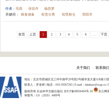
作者：
毛雨
张琼丹
杨思梦
关键词：
粮食储备
权责分离
智慧粮仓
简阳市
首页
上页
1
2
3
4
5
6
...
下页
关于我们
|
联系我
地址：北京市西城区北三环中路甲29号院3号楼华龙大厦A/B座13层、15
联系人：罗老师 | 电话：010-59367265 | E-mail：database@ssap.cn
版权所有 社会科学文献出版社
京ICP备06036494号-18
京公网安备
审图号：GS（2020）4409号