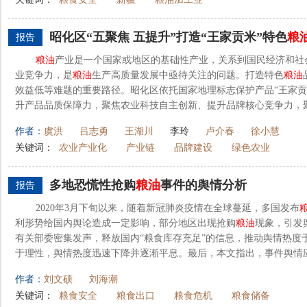
昭化区“五聚焦 五提升”打造“王家贡米”特色
粮
报告
粮油
产业是一个国家或地区的基础性产业，关系到国民经济和社
业竞争力，是
粮油
生产高质量发展中亟待关注的问题。打造特色
粮油
效益低等难题的重要路径。昭化区依托国家地理标志保护产品“王家贡
升产品品质保障力，聚焦农业科技自主创新、提升品牌核心竞争力，聚焦
作者：
虞洪
吕志勇
王湖川
李玲
卢介春
徐小慧
关键词：
农业产业化
产业链
品牌建设
绿色农业
多地恐慌性抢购
粮油
事件的舆情分析
报告
2020年3月下旬以来，随着新冠肺炎疫情在全球蔓延，多国发布
利形势给国内舆论造成一定影响，部分地区出现抢购
粮油
现象，引发
有关部委密集发声，释放国内“粮食库存充足”的信息，推动舆情热度
于理性，舆情热度迅速下降并逐渐平息。最后，本文指出，事件舆情应对
作者：
刘文硕
刘海潮
关键词：
粮食安全
粮食出口
粮食危机
粮食储备