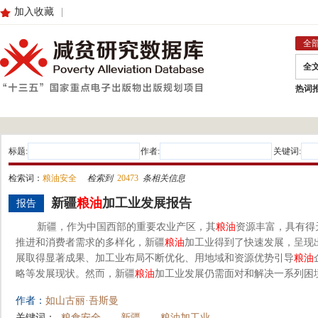
加入收藏
|
全
全
热词
标题:
作者:
关键词:
检索词：
粮油安全
检索到
20473
条相关信息
新疆
粮油
加工业发展报告
报告
新疆，作为中国西部的重要农业产区，其
粮油
资源丰富，具有得
推进和消费者需求的多样化，新疆
粮油
加工业得到了快速发展，呈现
展取得显著成果、加工业布局不断优化、用地域和资源优势引导
粮油
略等发展现状。然而，新疆
粮油
加工业发展仍需面对和解决一系列困境
作者：
如山古丽·吾斯曼
关键词：
粮食安全
新疆
粮油加工业