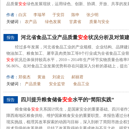
品质量
安全
绿色发展现状，运用绿色、创新、协调、开放、共享的发展
作者：
白滨
李瑞琴
于安芬
陈申
张少明
关键词：
农产品
绿色发展
甘肃省
质量与安全
河北省食品工业产品质量
安全
状况分析及对策
报告
经过多年发展，河北省食品工业的产业规模、企业结构、品牌建
物油加工、粮食加工、屠宰及肉类加工等8个行业成为全省食品工业
安全
状况总体保持较高水平，2010～2014年生产环节实物质量合格
96.86%。在对食品工业发展优势和存在问题深入分析的基础上，提出了
作者：
郑俊杰
黄迪
刘凌云
郝丽君
关键词：
产品质量
安全监管
食品工业
四川提升粮食储备
安全
水平的“简阳实践”
报告
粮食储备
安全
关系国计民生，是国家安全的重要基础。四川省作
障西南地区粮食供给、维护国家粮食安全的重要职责。本报告通过分
现实挑战，梳理其改革探索的动因与目标，深入剖析了简阳市政企权
技术升级的改革举措，总结了改革取得的主要成效与不足之处。研究发现