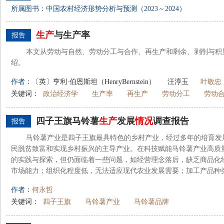
所属图书：中国农村经济形势分析与预测（2023～2024）
生产
与生产率
报告
本文从劳动与自然、劳动分工与合作、再生产和剩余、剥削与积
绍。
作者：
〔英〕亨利·伯恩斯坦（HenryBernstein）
汪淳玉
叶敬忠
关键词：
政治经济学
生产率
再生产
劳动分工
劳动
四子王旗马铃薯
生产
发展
情况
调查报告
报告
马铃薯产业是四子王旗最具特色的乡村产业，经过多年的培育发
民脱贫致富和实现乡村振兴的主导产业。在科技赋能马铃薯产业高质
的实践与探索，但仍面临着一些问题，如经营理念落后，缺乏商品化
市场能力；组织化程度低，无法适应现代农业发展需要；加工产品种类
作者：
何永哲
关键词：
四子王旗
马铃薯产业
马铃薯品牌