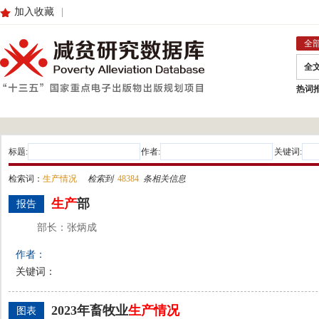
加入收藏
|
全
全
热词
标题:
作者:
关键词:
检索词：
生产情况
检索到
48384
条相关信息
生产
部
报告
部长：张炳成
作者：
关键词：
2023年畜牧业
生产
情况
图表