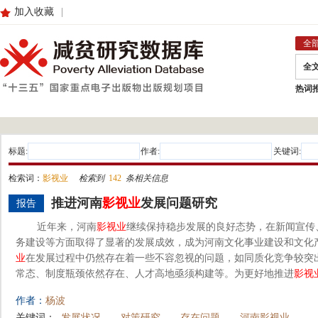
加入收藏
|
全
全
热词
标题:
作者:
关键词:
检索词：
影视业
检索到
142
条相关信息
推进河南
影视业
发展问题研究
报告
近年来，河南
影视业
继续保持稳步发展的良好态势，在新闻宣传
务建设等方面取得了显著的发展成效，成为河南文化事业建设和文化
业
在发展过程中仍然存在着一些不容忽视的问题，如同质化竞争较突
常态、制度瓶颈依然存在、人才高地亟须构建等。为更好地推进
影视
作者：
杨波
关键词：
发展状况
对策研究
存在问题
河南影视业