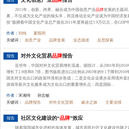
文化创意产业
品牌
报告
报告
2011年，创新、跨界、融合成为中国创意产业
品牌
发展的主题词
累，不仅成为文化产业的领头羊，而且推动文化产业成为中国经济发展的
技”簇拥着中国文化产业总产值在2011年度将超过3.9万亿元，在GD
作者：
刘纯
夏既明
关键词：
创意产业
品牌发展
业态描述
反思探索
对外文化贸易
品牌
报告
报告
近些年，中国对外文化贸易增长迅速。据统计，从2001年到20
增长了2.8倍和8.7倍，图书版权进出口比例从2003年的9:1下降到20
国支持文化出口的政策环境初步形成；二是文化企业逐步采用境外直
游戏等新兴文化服务成为文化出口的重要增长点；四是国际...
作者：
宋湘绮
孙志敏
关键词：
品牌报告
对外文化贸易
破冰之旅
主要业绩
社区文化建设的“
品牌
”效应
报告
随着我国城市化进程的加速发展，城市居民社区文化建设也随之