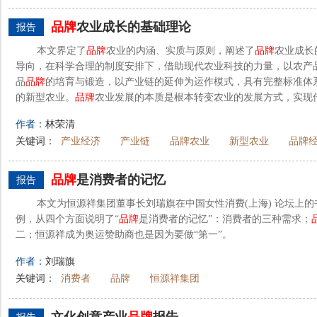
品牌
农业成长的基础理论
报告
本文界定了
品牌
农业的内涵、实质与原则，阐述了
品牌
农业成长
导向，在科学合理的制度安排下，借助现代农业科技的力量，以农产
品
品牌
的培育与锻造，以产业链的延伸为运作模式，具有完整标准体
的新型农业。
品牌
农业发展的本质是根本转变农业的发展方式，实现传
作者：
林荣清
关键词：
产业经济
产业链
品牌农业
新型农业
品牌
品牌
是消费者的记忆
报告
本文为恒源祥集团董事长刘瑞旗在中国女性消费(上海) 论坛上
例，从四个方面说明了“
品牌
是消费者的记忆”：消费者的三种需求；
二；恒源祥成为奥运赞助商也是因为要做“第一”。
作者：
刘瑞旗
关键词：
消费者
品牌
恒源祥集团