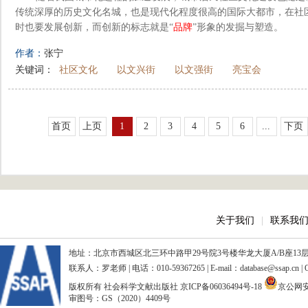
传统深厚的历史文化名城，也是现代化程度很高的国际大都市，在社
时也要发展创新，而创新的标志就是“
品牌
”形象的发掘与塑造。
作者：
张宁
关键词：
社区文化
以文兴街
以文强街
亮宝会
首页
上页
1
2
3
4
5
6
...
下页
关于我们
|
联系我
地址：北京市西城区北三环中路甲29号院3号楼华龙大厦A/B座13层、15
联系人：罗老师 | 电话：010-59367265 | E-mail：database@ssap.cn
版权所有 社会科学文献出版社
京ICP备06036494号-18
京公网安备
审图号：GS（2020）4409号