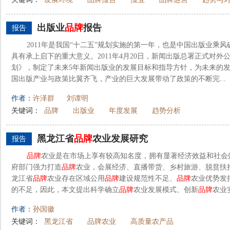
出版业
品牌
报告
报告
2011年是我国“十二五”规划实施的第一年，也是中国出版业乘
具有承上启下的重大意义。2011年4月20日，新闻出版总署正式对外
划》，制定了未来5年新闻出版业的发展目标和指导方针，为未来的发展
国出版产业与政策比翼齐飞，产业的巨大发展带动了政策的不断完...
作者：
许泽群
刘谭明
关键词：
品牌
出版业
年度发展
趋势分析
黑龙江省
品牌
农业发展研究
报告
品牌
农业是在市场上享有较高知名度，拥有显著经济效益和社会
府部门强力打造
品牌
农业，会展经济、直播带货、乡村旅游、脱贫扶
龙江省
品牌
农业存在区域公用
品牌
建设规范性不足、
品牌
农业优势发
的不足，因此，本文提出科学确立
品牌
农业发展模式、创新
品牌
农业
作者：
孙国徽
关键词：
黑龙江省
品牌农业
高质量农产品