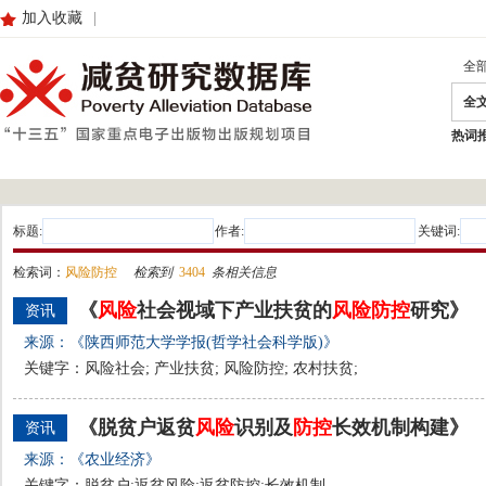
加入收藏
|
全
全
热词
标题:
作者:
关键词:
检索词：
风险防控
检索到
3404
条相关信息
《
风险
社会视域下产业扶贫的
风险
防
控
研究》
资讯
来源：《陕西师范大学学报(哲学社会科学版)》
关键字：风险社会; 产业扶贫; 风险防控; 农村扶贫;
《脱贫户返贫
风险
识别及
防
控
长效机制构建》
资讯
来源：《农业经济》
关键字：脱贫户;返贫风险;返贫防控;长效机制