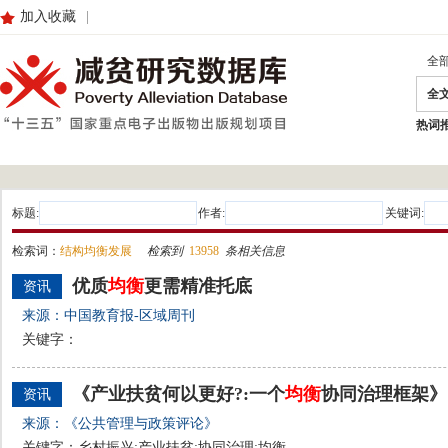
加入收藏
|
全
全
热词
标题:
作者:
关键词:
检索词：
结构均衡发展
检索到
13958
条相关信息
优质
均衡
更需精准托底
资讯
来源：中国教育报-区域周刊
关键字：
《产业扶贫何以更好?:一个
均衡
协同治理框架》
资讯
来源：《公共管理与政策评论》
关键字：乡村振兴;产业扶贫;协同治理;均衡