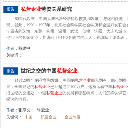
私营企业
劳资关系研究
报告
80年代以来，中国大陆私营经济得以恢复和发展，与此相伴随，
现。就此，1996～1997年，北京社会科学院社会学所和全国妇女联
宁四省的珠海、东莞、杭州、温州、武汉、仙桃、沈阳、大连八城市
他行业的40家企业，共访问了644位各阶层的工人，并填写了调查表，其
作者：
戴建中
关键词：
世纪之交的中国
私营企业
报告
经过20多年的孕育和发展，中国的
私营企业
由无到有，由少到多，
底，全国登记的
私营企业
已经超过了100万户。这预示着中国
私营企
旧世纪的交接处，中国
私营企业
的发展有哪些特点，人们怎样认识它
探讨的内容。
作者：
张厚义
许宏业
关键词：
中国
私营企业
企业制度