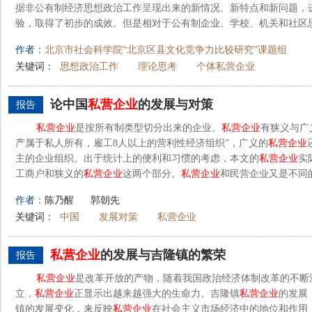
据非公有制经济思想政治工作呈现出来的新情况、新特点和新问题，
验，取得了初步的成效。但是相对于公有制企业、学校、机关和社区思
作者：
北京市社会科学院“北京区县文化竞争力比较研究”课题组
关键词：
思想政治工作
理论思考
个体私营企业
论中国
私营企业
的发展与对策
报告
私营企业
是按所有制类型切分出来的企业。
私营企业
有狭义与广
产属于私人所有，雇工8人以上的营利性经济组织”，广义的
私营企业
主的企业组织。出于统计上的便利和习惯的考虑，本文的
私营企业
实
工商户和狭义的
私营企业
这两个部分。
私营企业
和民营企业又是不同的
作者：
陈乃醒
郭朝先
关键词：
中国
发展对策
私营企业
私营企业
的发展与吉隆镇的繁荣
报告
私营企业
是改革开放的产物，随着我国政治经济体制改革的不断
立，
私营企业
正显示出越来越强大的生命力。吉隆镇
私营企业
的发展
镇的发展变化，来反映
私营企业
在社会主义市场经济中的地位和作用