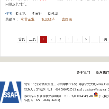
问题及其对策。
作者：
蔡金凯
李帝轩
蔡仲珊
关键词：
私营企业
私营经济
吉隆镇
首页
上页
1
2
3
4
5
6
...
下页
关于我们
|
联系我
地址：北京市西城区北三环中路甲29号院3号楼华龙大厦A/B座13层、15
联系人：罗老师 | 电话：010-59367265 | E-mail：database@ssap.cn
版权所有 社会科学文献出版社
京ICP备06036494号-18
京公网安备
审图号：GS（2020）4409号