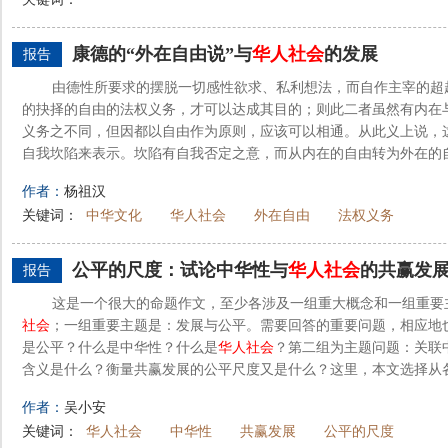
康德的“外在自由说”与
华人
社会
的发展
报告
由德性所要求的摆脱一切感性欲求、私利想法，而自作主宰的超
的抉择的自由的法权义务，才可以达成其目的；则此二者虽然有内在
义务之不同，但因都以自由作为原则，应该可以相通。从此义上说，
自我坎陷来表示。坎陷有自我否定之意，而从内在的自由转为外在的自
作者：
杨祖汉
关键词：
中华文化
华人社会
外在自由
法权义务
公平的尺度：试论中华性与
华人
社会
的共赢发
报告
这是一个很大的命题作文，至少各涉及一组重大概念和一组重要
社会
；一组重要主题是：发展与公平。需要回答的重要问题，相应地
是公平？什么是中华性？什么是
华人
社会
？第二组为主题问题：关联
含义是什么？衡量共赢发展的公平尺度又是什么？这里，本文选择从各
作者：
吴小安
关键词：
华人社会
中华性
共赢发展
公平的尺度