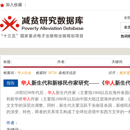
加入收藏
|
全
全
热词
标题:
作者:
关键词:
检索词：
华人社会
检索到
34756
条相关信息
排序：
相关度
华人
新生代和新移民作家研究——《
华人
新生
报告
20世纪90年代后，
华人
新生代作家（主要指1960以后在海外各
和新华侨
华人
作家（主要指1980年以后由中国大陆迁居海外的作家
文文学的深层次调整。同时，新生代主要活跃于东南亚各国，新移民
的演变、特色，两者的关系等又构成了全球化语境中东西方文学的一种对
作者：
关键词：