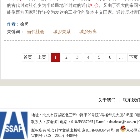
的古代封建社会变为半殖民地半封建的近代
社会
。又由于强大的帝国
能像西方国家那样转变为发达的工业化的资本主义国家。通过反对帝国
作者：
徐勇
关键词：
当代社会
城乡关系
城乡分离
首页
上页
1
2
3
4
5
6
...
下页
关于我们
|
联系我
地址：北京市西城区北三环中路甲29号院3号楼华龙大厦A/B座13层、15
联系人：罗老师 | 电话：010-59367265 | E-mail：database@ssap.cn
版权所有 社会科学文献出版社
京ICP备06036494号-18
京公网安备
审图号：GS（2020）4409号