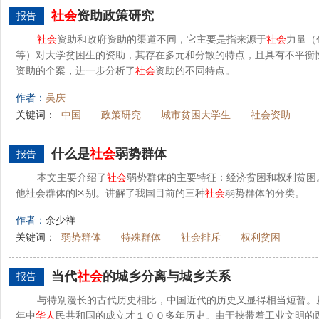
社会
资助政策研究
报告
社会
资助和政府资助的渠道不同，它主要是指来源于
社会
力量（
等）对大学贫困生的资助，其存在多元和分散的特点，且具有不平衡
资助的个案，进一步分析了
社会
资助的不同特点。
作者：
吴庆
关键词：
中国
政策研究
城市贫困大学生
社会资助
什么是
社会
弱势群体
报告
本文主要介绍了
社会
弱势群体的主要特征：经济贫困和权利贫困
他社会群体的区别。讲解了我国目前的三种
社会
弱势群体的分类。
作者：
余少祥
关键词：
弱势群体
特殊群体
社会排斥
权利贫困
当代
社会
的城乡分离与城乡关系
报告
与特别漫长的古代历史相比，中国近代的历史又显得相当短暂。
年中
华人
民共和国的成立才１００多年历史。由于挟带着工业文明的