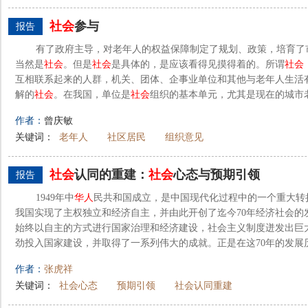
社会
参与
报告
有了政府主导，对老年人的权益保障制定了规划、政策，培育了
当然是
社会
。但是
社会
是具体的，是应该看得见摸得着的。所谓
社会
互相联系起来的人群，机关、团体、企事业单位和其他与老年人生活
解的
社会
。在我国，单位是
社会
组织的基本单元，尤其是现在的城市老
作者：
曾庆敏
关键词：
老年人
社区居民
组织意见
社会
认同的重建：
社会
心态与预期引领
报告
1949年中
华人
民共和国成立，是中国现代化过程中的一个重大转
我国实现了主权独立和经济自主，并由此开创了迄今70年经济社会的
始终以自主的方式进行国家治理和经济建设，社会主义制度迸发出巨
劲投入国家建设，并取得了一系列伟大的成就。正是在这70年的发展历程
作者：
张虎祥
关键词：
社会心态
预期引领
社会认同重建