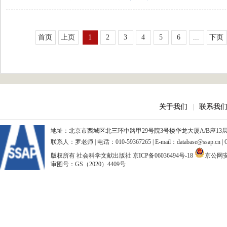
首页
上页
1
2
3
4
5
6
...
下页
关于我们
|
联系我
地址：北京市西城区北三环中路甲29号院3号楼华龙大厦A/B座13层、15
联系人：罗老师 | 电话：010-59367265 | E-mail：database@ssap.cn
版权所有 社会科学文献出版社
京ICP备06036494号-18
京公网安备
审图号：GS（2020）4409号