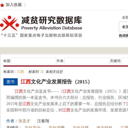
加入收藏
|
全
全
热词
标题:
作者:
关键词:
检索词：
江西
检索到
32
条相关信息
江西
文化产业发展报告（2015）
图书
江西
文化产业蓝皮书——《
江西
文化产业发展报告（2015）》
而编撰的第一本蓝皮书。本书分六大部分：总报告、行业报告、区域
2015年是
江西
文化产业发展承上启下的重要一年。总报告总结分析了
全国和中部六省的目标定位，对
江西
文化产业的发展环境、发展资源与
作者：
张圣才
汪春翔
关键词：
文化产业
文化消费
文化品牌
地方特色
江