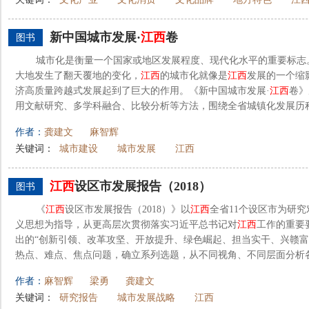
新中国城市发展·
江西
卷
图书
城市化是衡量一个国家或地区发展程度、现代化水平的重要标志
大地发生了翻天覆地的变化，
江西
的城市化就像是
江西
发展的一个缩
济高质量跨越式发展起到了巨大的作用。《新中国城市发展·
江西
卷》
用文献研究、多学科融合、比较分析等方法，围绕全省城镇化发展历程、
作者：
龚建文
麻智辉
关键词：
城市建设
城市发展
江西
江西
设区市发展报告（2018）
图书
《
江西
设区市发展报告（2018）》以
江西
全省11个设区市为研
义思想为指导，从更高层次贯彻落实习近平总书记对
江西
工作的重要
出的“创新引领、改革攻坚、开放提升、绿色崛起、担当实干、兴赣富
热点、难点、焦点问题，确立系列选题，从不同视角、不同层面分析各设
作者：
麻智辉
梁勇
龚建文
关键词：
研究报告
城市发展战略
江西