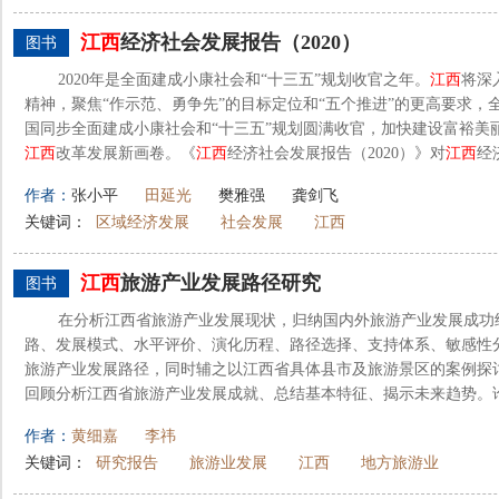
江西
经济社会发展报告（2020）
图书
2020年是全面建成小康社会和“十三五”规划收官之年。
江西
将深
精神，聚焦“作示范、勇争先”的目标定位和“五个推进”的更高要求
国同步全面建成小康社会和“十三五”规划圆满收官，加快建设富裕美
江西
改革发展新画卷。《
江西
经济社会发展报告（2020）》对
江西
经济
作者：
张小平
田延光
樊雅强
龚剑飞
关键词：
区域经济发展
社会发展
江西
江西
旅游产业发展路径研究
图书
在分析江西省旅游产业发展现状，归纳国内外旅游产业发展成功
路、发展模式、水平评价、演化历程、路径选择、支持体系、敏感性
旅游产业发展路径，同时辅之以江西省具体县市及旅游景区的案例探讨
回顾分析江西省旅游产业发展成就、总结基本特征、揭示未来趋势。论述
作者：
黄细嘉
李祎
关键词：
研究报告
旅游业发展
江西
地方旅游业