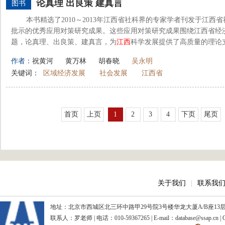
论真理 出良策 建真言
图书
本书精选了2010～2013年江西省社科界的专家学者刊发于江
批示的优秀应用对策研究成果。这些应用对策研究成果围绕江西省经
题，论真理、出良策、建真言，为
江西
科学发展提供了高质量的理论
作者：
祝黄河
黄万林
胡春晓
吴永明
关键词：
区域经济发展
社会发展
江西省
首页
上页
1
2
3
4
下页
尾页
关于我们
|
联系我
地址：北京市西城区北三环中路甲29号院3号楼华龙大厦A/B座13层、15
联系人：罗老师 | 电话：010-59367265 | E-mail：database@ssap.cn