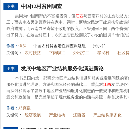
中国12村贫困调查
图书
虽同为中国南部的不富裕省份，但
江西
与云南四村的主要脱贫方
工，而去南农民则愿意待在家中。词时，两地农民対于政府扶贫政策
政府措施，而云南农民寄望于政府的投入。不管如何不同，两个省份
出了努力。在这些村庄中，农民是否已经摆脱了小农的困境？他们的生活
作者：
谭深
中国农村贫困定性调查课题组
张小军
关键词：
农村扶贫
下岗职工
外出打工
移民村
社区
发展中地区产业结构服务化演进新论
图书
本书是国内第一部研究地区产业结构演进和服务业发展问题的著
服务化演进的理论、方法和国际经验的基础上，重点对
江西
发展现务
而探讨和揭示了发展中地区产业结构服务化演进的一般规律和政策机
意义和政策价一是完整阐述了现代服务业的内涵与外延，并首次将其本质
作者：
郑克强
关键词：
经济发展
产业结构
江西省
产业结构服务化