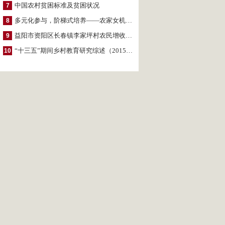
中国农村贫困标准及贫困状况
7
多元化参与，阶梯式培养——农家女机构农村妇女参政项目介绍
8
益阳市资阳区长春镇李家坪村农民增收调研报告
9
“十三五”期间乡村教育研究综述（2015～2020）
10