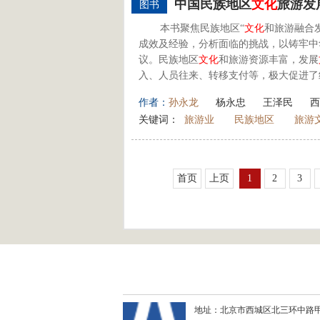
中国民族地区
文化
旅游发展
图书
本书聚焦民族地区“
文化
和旅游融合
成效及经验，分析面临的挑战，以铸牢中
议。民族地区
文化
和旅游资源丰富，发展
入、人员往来、转移支付等，极大促进了经
作者：
孙永龙
杨永忠
王泽民
西
关键词：
旅游业
民族地区
旅游
首页
上页
1
2
3
地址：北京市西城区北三环中路甲29号