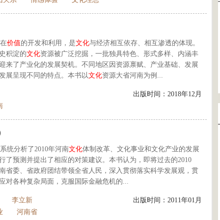
在
价值
的开发和利用，是
文化
与经济相互依存、相互渗透的体现。
史积淀的
文化
资源被广泛挖掘，一批独具特色、形式多样、内涵丰
迎来了产业化的发展契机。不同地区因资源禀赋、产业基础、发展
发展呈现不同的特点。本书以
文化
资源大省河南为例...
出版时间：2018年12月
南
）
统分析了2010年河南
文化
体制改革、文化事业和文化产业的发展
进行了预测并提出了相应的对策建议。本书认为，即将过去的2010
南省委、省政府团结带领全省人民，深入贯彻落实科学发展观，贯
对各种复杂局面，克服国际金融危机的...
李立新
出版时间：2011年01月
业
河南省