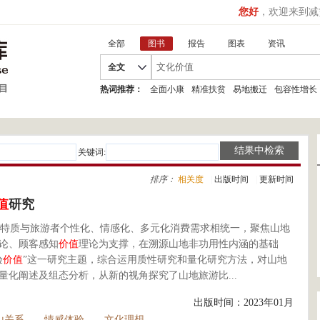
您好
，欢迎来到减
全部
图书
报告
图表
资讯
全文
热词推荐：
全面小康
精准扶贫
易地搬迁
包容性增长
关键词:
排序：
相关度
|
出版时间
|
更新时间
值
研究
特质与旅游者个性化、情感化、多元化消费需求相统一，聚焦山地
论、顾客感知
价值
理论为支撑，在溯源山地非功用性内涵的基础
验
价值
”这一研究主题，综合运用质性研究和量化研究方法，对山地
量化阐述及组态分析，从新的视角探究了山地旅游比...
出版时间：2023年01月
山关系
情感体验
文化理想