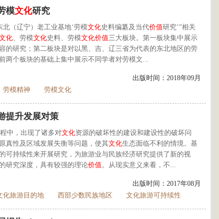
劳模
文化
研究
东北（辽宁）老工业基地‘劳模
文化
史料编纂及当代
价值
研究’”相关
文化
、劳模
文化
史料、劳模
文化
价值
三大板块。第一板块集中展示
容的研究；第二板块是对以黑、吉、辽三省为代表的东北地区的劳
两个板块的基础上集中展示不同学者对劳模文...
出版时间：2018年09月
劳模精神
劳模文化
游提升发展对策
程中，出现了诸多对
文化
资源的破坏性的建设和建设性的破坏问
原真性及区域发展失衡等问题，使其
文化
生态面临不利的情境。基
的可持续性来开展研究，为旅游业与民族经济研究提供了新的视
的研究深度，具有较强的理论
价值
。从现实意义来看，不...
出版时间：2017年08月
文化旅游目的地
西部少数民族地区
文化旅游可持续性