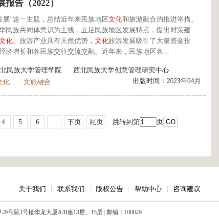
报告（2022）
发展”这一主题，总结近年来民族地区
文化
和旅游融合的推进举措、
华民族共同体意识为主线，立足民族地区发展特点，提出对策建
文化
、旅游产业具有天然优势，
文化
旅游发展吸引了大量资金投
济增长和各民族交往交流交融。近年来，民族地区各...
北民族大学管理学院
西北民族大学创意管理研究中心
出版时间：2023年04月
文化
文旅融合
4
5
6
...
下页
尾页
跳转到第
页
关于我们
|
联系我们
|
版权公告
|
帮助中心
|
咨询建议
院3号楼华龙大厦A/B座13层、15层 | 邮编：100029