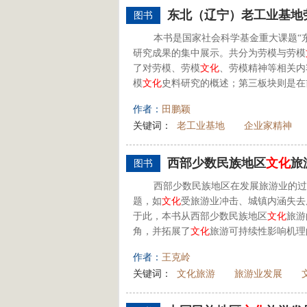
东北（辽宁）老工业基地
图书
本书是国家社会科学基金重大课题“
研究成果的集中展示。共分为劳模与劳模
了对劳模、劳模
文化
、劳模精神等相关内
模
文化
史料研究的概述；第三板块则是在前
作者：
田鹏颖
关键词：
老工业基地
企业家精神
西部少数民族地区
文化
旅
图书
西部少数民族地区在发展旅游业的过
题，如
文化
受旅游业冲击、城镇内涵失去
于此，本书从西部少数民族地区
文化
旅游
角，并拓展了
文化
旅游可持续性影响机理
作者：
王克岭
关键词：
文化旅游
旅游业发展