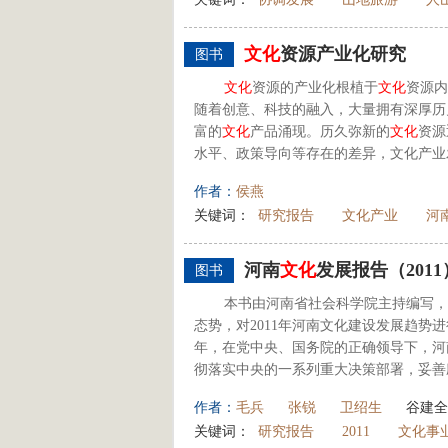
文化
资源产业化研究
图书
文化
资源的产业化根植于
文化
资源内
随着创意、科技的融入，大量拥有深厚历
富的
文化
产品涌现。历久弥新的
文化
资源
水平、政策导向等存在的差异，文化产业
作者：
侯燕
关键词：
研究报告
文化产业
河
河南
文化
发展报告（2011
图书
本书由河南省社会科学院主持编写，系
态势，对2011年河南文化建设发展趋势
年，在党中央、国务院的正确领导下，河
彻落实中央的一系列重大决策部署，妥善应
作者：
毛兵
张锐
卫绍生
谷建全
关键词：
研究报告
2011
文化事