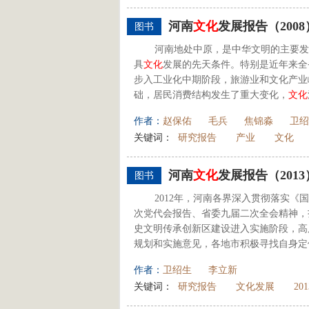
河南
文化
发展报告（2008
图书
河南地处中原，是中华文明的主要发
具
文化
发展的先天条件。特别是近年来全省
步入工业化中期阶段，旅游业和文化产业
础，居民消费结构发生了重大变化，
文化
作者：
赵保佑
毛兵
焦锦淼
卫绍
关键词：
研究报告
产业
文化
河南
文化
发展报告（2013
图书
2012年，河南各界深入贯彻落实
次党代会报告、省委九届二次全会精神，
史文明传承创新区建设进入实施阶段，高
规划和实施意见，各地市积极寻找自身定位
作者：
卫绍生
李立新
关键词：
研究报告
文化发展
201