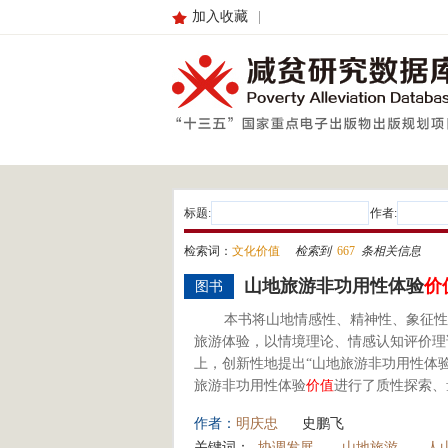
加入收藏
|
标题:
作者:
检索词：
文化价值
检索到
667
条相关信息
山地旅游非功用性体验
价
图书
本书将山地情感性、精神性、象征性
旅游体验，以情境理论、情感认知评价理
上，创新性地提出“山地旅游非功用性体
旅游非功用性体验
价值
进行了质性探索、
作者：
明庆忠
史鹏飞
关键词：
协调发展
山地旅游
人